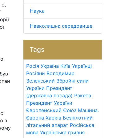
го,
Наука
ї
орії
Навколишнє середовище
ої
Tags
го
Росія
Україна
Київ
Українці
Росіяни
Володимир
 був
Зеленський
Збройні сили
стан
України
Президент
(державна посада)
Ракета.
Президент України
Європейський Союз
Машина.
ас
Європа
Харків
Безпілотний
ю з
літальний апарат
Російська
ьному
мова
Українська гривня