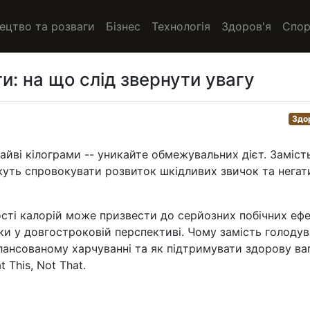
ецтво та розваги
Бізнес
Технологія
Здоров'я
Спор
и: на що слід звернути увагу
Здо
айві кілограми -- уникайте обмежувальних дієт. Заміст
ожуть спровокувати розвиток шкідливих звичок та негат
кості калорій може призвести до серйозних побічних ефе
ки у довгостроковій перспективі. Чому замість голоду
лансованому харчуванні та як підтримувати здорову ва
 This, Not That.