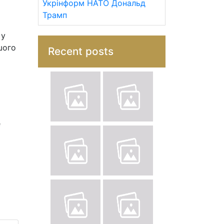
Укрінформ
НАТО
Дональд
Трамп
 у
шого
Recent posts
е