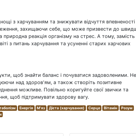
нощі з харчуванням та знижувати відчуття впевненості
обмеження, захищаючи себе, що може призвести до швид
а природна реакція організму на стрес. А тому, замість
іті з питань харчування та усуненні старих харчових
укти, щоб знайти баланс і почуватися задоволеними. Н
ацюючи над здоров'ям, а також створіть позитивне
днення можливе. Повільно коригуйте свої звички та
ня, щоб підтримувати здорову вагу.
таболізм
Енергія
М'яз
Дієта (харчування)
Серце
Вітамін
Розум
и