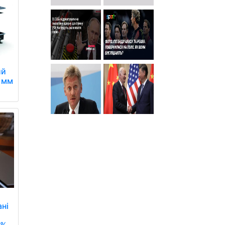
ий
 мм
ані
0%.