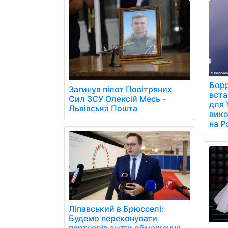
Борр
Загинув пілот Повітряних
вст
Сил ЗСУ Олексій Месь -
для 
Львівська Пошта
вико
на Р
Ліпавський в Брюсселі:
Будемо переконувати