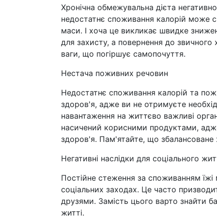
Хронічна обмежувальна дієта негативно в
недостатнє споживання калорій може сп
маси. І хоча це викликає швидке знижен
для захисту, а повернення до звичного
ваги, що погіршує самопочуття.
Нестача поживних речовин
Недостатнє споживання калорій та пож
здоров'я, адже ви не отримуєте необхід
навантаження на життєво важливі орган
насичений корисними продуктами, адже
здоров'я. Пам'ятайте, що збалансоване
Негативні наслідки для соціального жи
Постійне стеження за споживанням їжі 
соціальних заходах. Це часто призводи
друзями. Замість цього варто знайти б
житті.