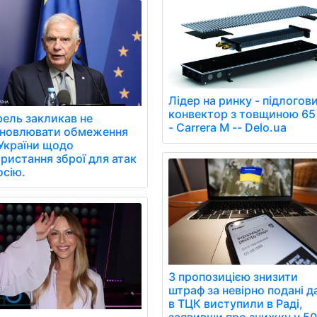
Лідер на ринку - підлогов
конвектор з товщиною 65
ель закликав не
- Carrera M -- Delo.ua
ановлювати обмеження
України щодо
ристання зброї для атак
осію.
З пропозицією знизити
штраф за невірно подані д
в ТЦК виступили в Раді,
заявивши про знижку у 5