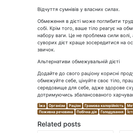
Відчуття сумнівів у власних силах.
Обмеження в дієті може поглибити труд
собі. Крім того, ваше тіло реагує на 
набору ваги. Це не проблема сили волі, 
суворих дієт краще зосередитися на осв
звичок.
Альтернативи обмежувальній дієті
Додайте до свого раціону корисні прод
обмежуйте себе, цінуйте своє тіло, пр
середовище для себе, адже здорове сху
дотримуючись збалансованого харчуван
Їжа
Організм
Раціон
Грамова калорійність
Ме
Поживна речовина
Побічна дія
Голодування
Їст
Related posts