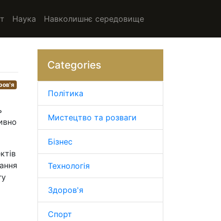
т
Наука
Навколишнє середовище
Categories
ров'я
Політика
ь
Мистецтво та розваги
ивно
Бізнес
ктів
вання
Технологія
гу
Здоров'я
Спорт