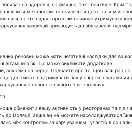
пливає на здоров'я, як фізичне, так і психічне. Крім то
овільнити метаболізм та призвести до втрати м'язово
ня ваги, проте надалі організм починає утримувати кал
 харчування зазвичай призводить до збільшення надмірн
ивних речовин може мати негативні наслідки для вашо
ні вітаміни з їжі. Це може викликати додаткове
и, зокрема на серце. Подбайте про те, щоб ваш раціон
 це допоможе підтримувати вашу енергію і загальний 
 харчування є основою вашого благополуччя.
ття
може обмежити вашу активність у ресторанах та під ч
ть до ізоляції, адже ви не можете насолоджуватися їже
аланс між контролем за харчуванням і участю в соціал