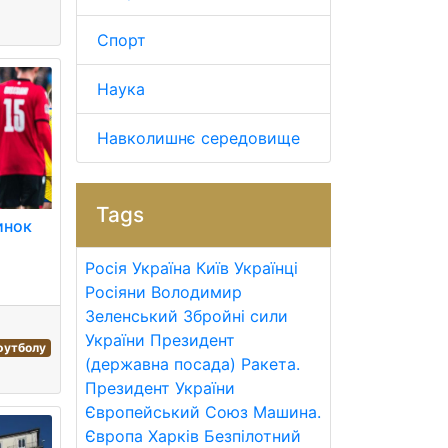
Спорт
Наука
Навколишнє середовище
Tags
инок
Росія
Україна
Київ
Українці
Росіяни
Володимир
Зеленський
Збройні сили
України
Президент
 футболу
(державна посада)
Ракета.
Президент України
Європейський Союз
Машина.
Європа
Харків
Безпілотний