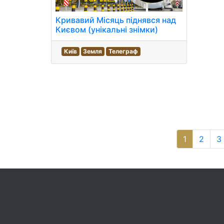
Кривавий Місяць піднявся над
Києвом (унікальні знімки)
Київ
Земля
Телеграф
1
2
3