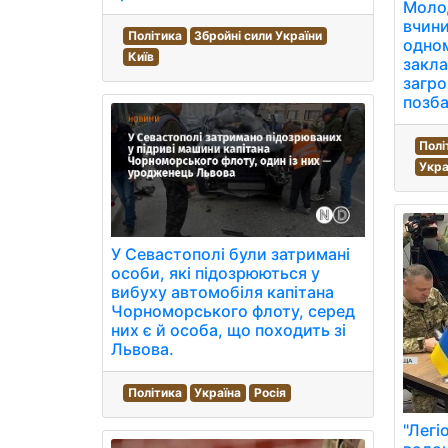
Моло
вчини
Політика
Збройні сили України
одно
Київ
закла
загро
позба
Полі
Укра
У Севастополі були затримані
особи, які підозрюються у
вибуху автомобіля капітана
Чорноморського флоту, серед
них є й особа, що походить зі
Львова.
Політика
Україна
Росія
"Легі