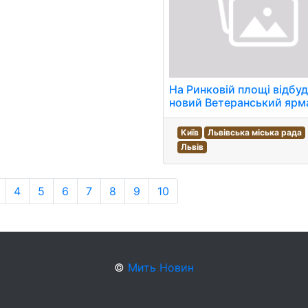
На Ринковій площі відбу
новий Ветеранський ярм
Київ
Львівська міська рада
Львів
4
5
6
7
8
9
10
©
Мить Новин