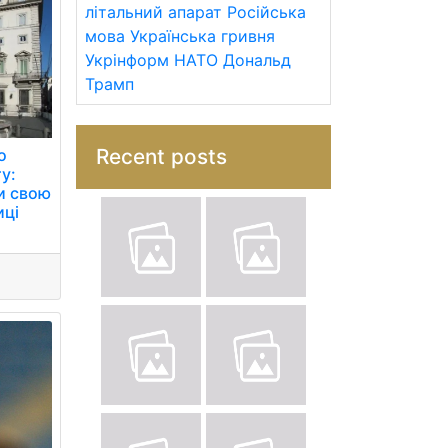
літальний апарат
Російська
мова
Українська гривня
Укрінформ
НАТО
Дональд
Трамп
Recent posts
о
ту:
и свою
иці