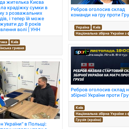
да жителька Києва
ла крадіжку сумки в
Ребров оголосив склад
му з розважальних
команди на гру проти Груз
дів, і тепер їй може
жувати до 8 років
Україна
Київ
влення волі | УНН
Національна збірна України з
тика
Київ
їнська гривня
Ребров оголосив склад н
збірної України проти Груз
Київ
Національна збірна України з
Грузія (країна)
он України" в Польщі: