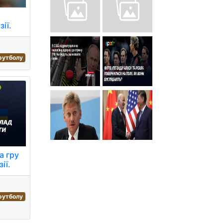
ії.
 футболу
а гру
ії.
 футболу