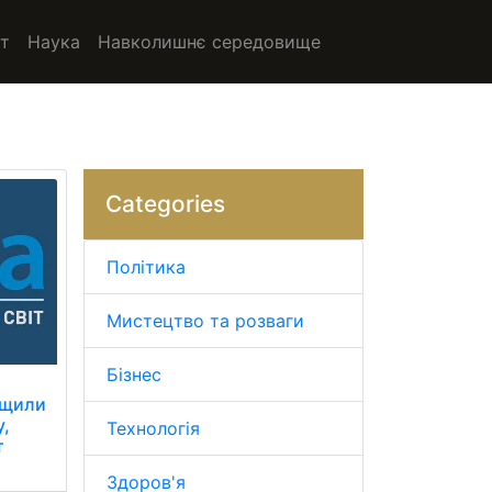
т
Наука
Навколишнє середовище
Categories
Політика
Мистецтво та розваги
Бізнес
нищили
у,
Технологія
т
Здоров'я