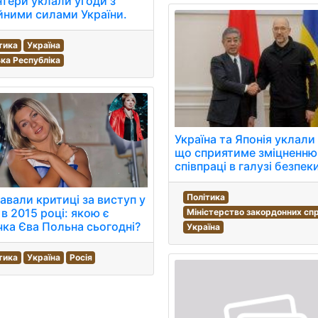
тери уклали угоди з
ними силами України.
тика
Україна
ка Республіка
Україна та Японія уклали
що сприятиме зміцненню
співпраці в галузі безпек
Політика
ддавали критиці за виступ у
 в 2015 році: якою є
Міністерство закордонних спр
чка Єва Польна сьогодні?
Україна
тика
Україна
Росія