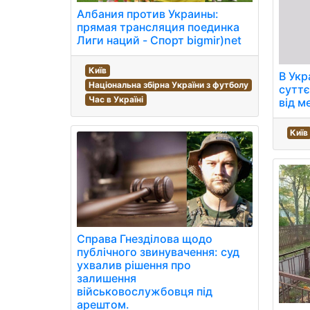
Албания против Украины:
прямая трансляция поединка
Лиги наций - Спорт bigmir)net
Київ
В Укр
Національна збірна України з футболу
суттє
Час в Україні
від м
Київ
Справа Гнезділова щодо
публічного звинувачення: суд
ухвалив рішення про
залишення
військовослужбовця під
арештом.