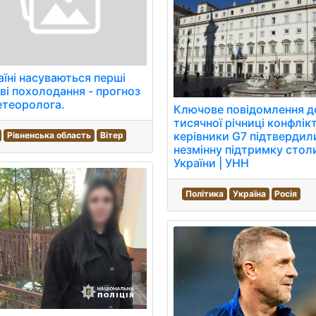
аїні насуваються перші
ві похолодання - прогноз
етеоролога.
Ключове повідомлення д
тисячної річниці конфлік
керівники G7 підтвердил
Рівненська область
Вітер
незмінну підтримку стол
України | УНН
Політика
Україна
Росія