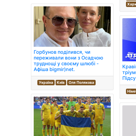
Харк
Горбунов поділився, чи
переживали вони з Осадчою
труднощі у своєму шлюбі -
Краві
Афіша bigmir)net.
тріум
Підсу
Україна
Київ
Оля Полякова
Німе