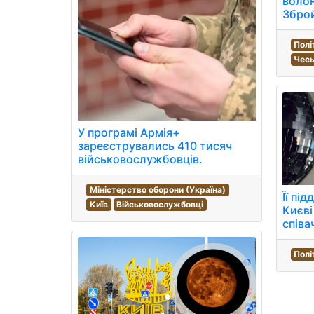
волон
Зброй
Полі
Чесь
У програмі Армія+
зареєструвались 410 тисяч
військовослужбовців.
Міністерство оборони (Україна)
Її пі
Київ
Військовослужбовці
Києві
співа
Полі