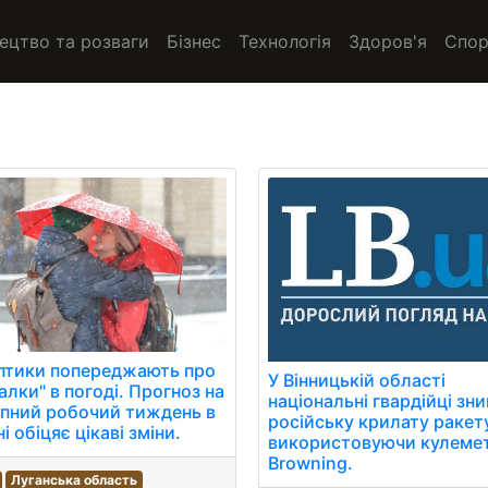
ецтво та розваги
Бізнес
Технологія
Здоров'я
Спор
птики попереджають про
У Вінницькій області
алки" в погоді. Прогноз на
національні гвардійці з
пний робочий тиждень в
російську крилату ракет
і обіцяє цікаві зміни.
використовуючи кулеме
Browning.
Луганська область