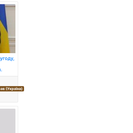
 угоду,
и.
ав (Україна)