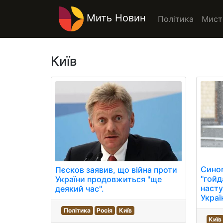
Мить Новин
Політика
Мист
Київ
Сино
Пєсков заявив, що війна проти
"гойд
України продовжиться "ще
насту
деякий час".
Україн
Політика
Росія
Київ
Київ