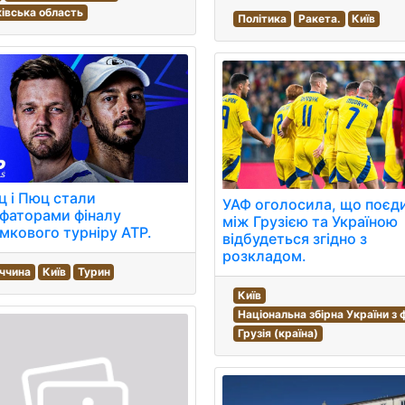
івська область
Політика
Ракета.
Київ
ц і Пюц стали
УАФ оголосила, що поєд
фаторами фіналу
між Грузією та Україною
мкового турніру ATP.
відбудеться згідно з
розкладом.
ччина
Київ
Турин
Київ
Національна збірна України з
Грузія (країна)