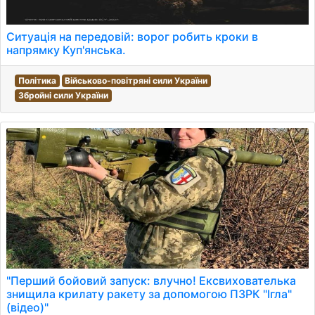
Ситуація на передовій: ворог робить кроки в
напрямку Куп'янська.
Політика
Військово-повітряні сили України
Збройні сили України
"Перший бойовий запуск: влучно! Ексвихователька
знищила крилату ракету за допомогою ПЗРК "Ігла"
(відео)"