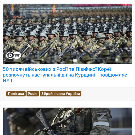
50 тисяч військових з Росії та Північної Кореї
розпочнуть наступальні дії на Курщині - повідомляє
NYT.
Політика
Росія
Збройні сили України