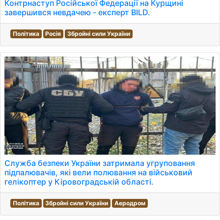
Контрнаступ Російської Федерації на Курщині
завершився невдачею - експерт BILD.
Політика
Росія
Збройні сили України
Служба безпеки України затримала угруповання
підпалювачів, які вели полювання на військовий
гелікоптер у Кіровоградській області.
Політика
Збройні сили України
Аеродром