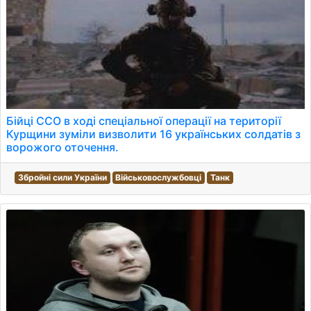
Бійці ССО в ході спеціальної операції на території
Курщини зуміли визволити 16 українських солдатів з
ворожого оточення.
Збройні сили України
Військовослужбовці
Танк