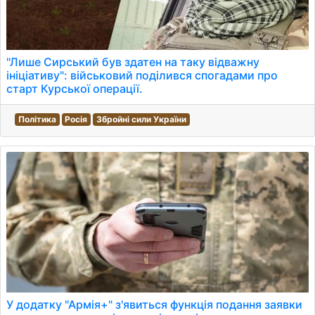
"Лише Сирський був здатен на таку відважну
ініціативу": військовий поділився спогадами про
старт Курської операції.
Політика
Росія
Збройні сили України
У додатку "Армія+" з'явиться функція подання заявки