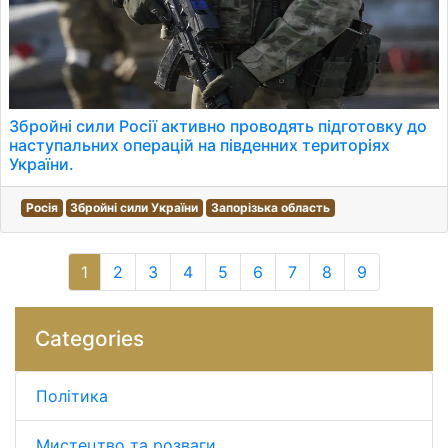
Збройні сили Росії активно проводять підготовку до
наступальних операцій на південних територіях
України.
Росія
Збройні сили України
Запорізька область
1
2
3
4
5
6
7
8
9
Categories
Політика
Мистецтво та розваги