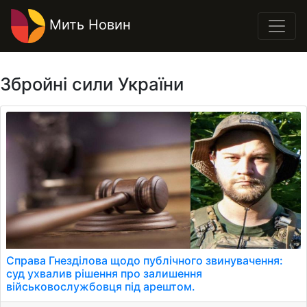
Мить Новин
Збройні сили України
Справа Гнезділова щодо публічного звинувачення:
суд ухвалив рішення про залишення
військовослужбовця під арештом.