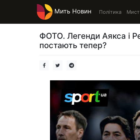
Мить Новин
Політика
Мист
ФОТО. Легенди Аякса і Р
постають тепер?