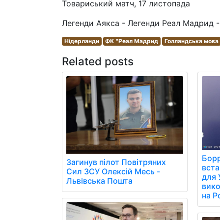
Товариський матч, 17 листопада
Легенди Аякса - Легенди Реал Мадрид - 
Нідерланди
ФК "Реал Мадрид
Голландська мова
Related posts
Борр
Загинув пілот Повітряних
вст
Сил ЗСУ Олексій Месь -
для 
Львівська Пошта
вико
на Р