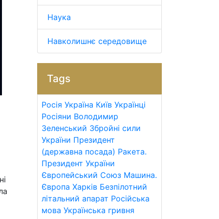
Наука
Навколишнє середовище
Tags
Росія
Україна
Київ
Українці
Росіяни
Володимир
Зеленський
Збройні сили
України
Президент
(державна посада)
Ракета.
Президент України
Європейський Союз
Машина.
ні
Європа
Харків
Безпілотний
ла
літальний апарат
Російська
мова
Українська гривня