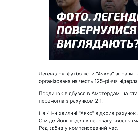
Легендарні футболісти "Аякса" зіграли 
організована на честь 125-річчя нідерл
Поєдинок відбувся в Амстердамі на ста
перемогла з рахунком 2:1.
На 41-й хвилині "Аякс" відкрив рахуно
Сім де Йонг подвоїв перевагу своєї ком
Ред забив у компенсований час.