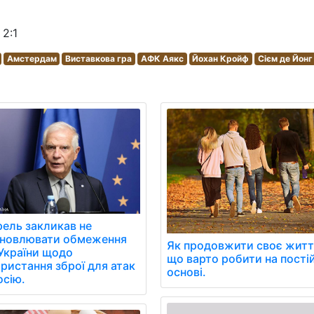
2:1
Амстердам
Виставкова гра
АФК Аякс
Йохан Кройф
Сієм де Йонг
ель закликав не
ановлювати обмеження
Як продовжити своє житт
України щодо
що варто робити на пості
ристання зброї для атак
основі.
осію.