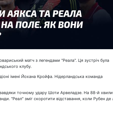
товариський матч з легендами "Реала". Ця зустріч була
андського клубу.
діоні імені Йохана Кройфа. Нідерландська команда
к завдяки точному удару Шоти Арвеладзе. На 88-й хвили
анди. "Реал" зміг скоротити відставання, коли Рубен де 