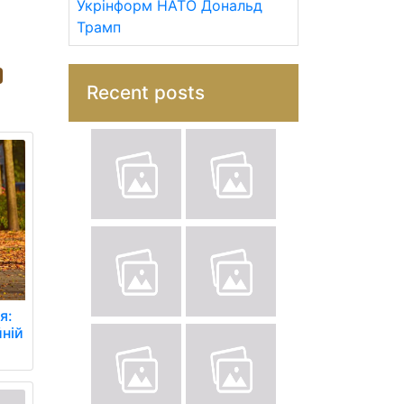
Укрінформ
НАТО
Дональд
Трамп
Recent posts
я:
йній