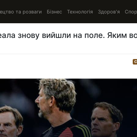
ецтво та розваги
Бізнес
Технологія
Здоров'я
Спор
еала знову вийшли на поле. Яким в
С