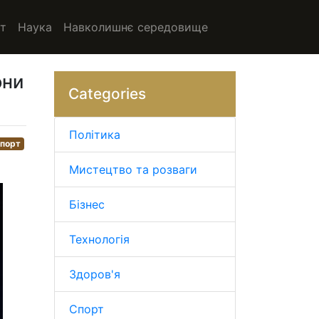
т
Наука
Навколишнє середовище
они
Categories
Політика
порт
Мистецтво та розваги
Бізнес
Технологія
Здоров'я
Спорт