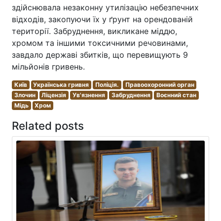
здійснювала незаконну утилізацію небезпечних
відходів, закопуючи їх у ґрунт на орендованій
території. Забруднення, викликане міддю,
хромом та іншими токсичними речовинами,
завдало державі збитків, що перевищують 9
мільйонів гривень.
Київ
Українська гривня
Поліція.
Правоохоронний орган
Злочин
Ліцензія
Ув'язнення
Забруднення
Воєнний стан
Мідь
Хром
Related posts