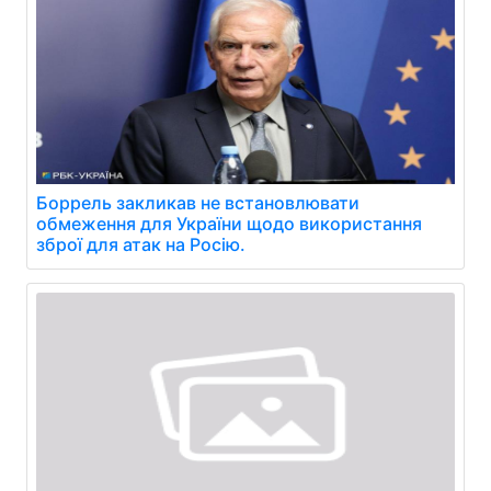
Боррель закликав не встановлювати
обмеження для України щодо використання
зброї для атак на Росію.