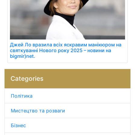
Джей Ло вразила всіх яскравим манікюром на
святкуванні Нового року 2025 – новини на
bigmir)net.
Categories
Політика
Мистецтво та розваги
Бізнес