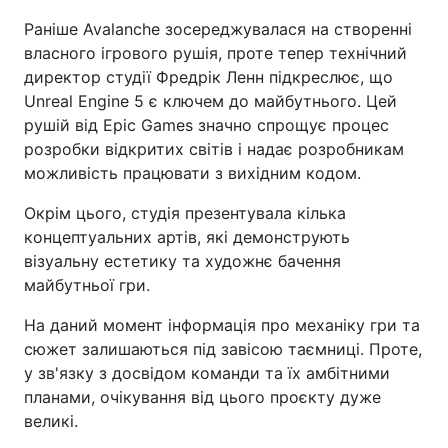
Раніше Avalanche зосереджувалася на створенні
власного ігрового рушія, проте тепер технічний
директор студії Фредрік Ленн підкреслює, що
Unreal Engine 5 є ключем до майбутнього. Цей
рушій від Epic Games значно спрощує процес
розробки відкритих світів і надає розробникам
можливість працювати з вихідним кодом.
Окрім цього, студія презентувала кілька
концептуальних артів, які демонструють
візуальну естетику та художнє бачення
майбутньої гри.
На даний момент інформація про механіку гри та
сюжет залишаються під завісою таємниці. Проте,
у зв'язку з досвідом команди та їх амбітними
планами, очікування від цього проєкту дуже
великі.