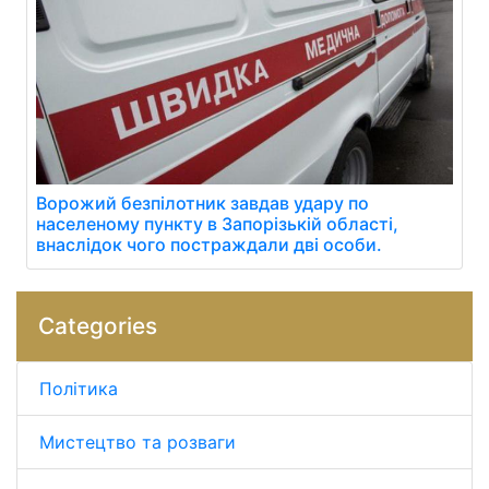
Ворожий безпілотник завдав удару по
населеному пункту в Запорізькій області,
внаслідок чого постраждали дві особи.
Categories
Політика
Мистецтво та розваги