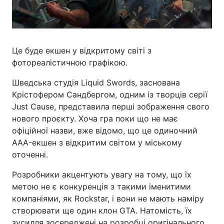
Це буде екшен у відкритому світі з
фотореалістичною графікою.
Шведська студія Liquid Swords, заснована
Крістофером Сандбергом, одним із творців серії
Just Cause, представила перші зображення свого
нового проєкту. Хоча гра поки що не має
офіційної назви, вже відомо, що це одиночний
AAA-екшен з відкритим світом у міському
оточенні.
Розробники акцентують увагу на тому, що їх
метою не є конкуренція з такими іменитими
компаніями, як Rockstar, і вони не мають наміру
створювати ще один клон GTA. Натомість, їх
зусилля зосереджені на розробці оригінального