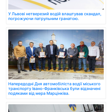
У Львові нетверезий водій влаштував скандал,
погрожуючи патрульним гранатою.
Напередодні Дня автомобіліста водії міського
транспорту Івано-Франківська були відзначені
подяками від мера Марцінківа.