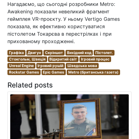
Нагадаємо, що сьогодні розробники Metro:
Awakening показали невеликий фрагмент
геймплея VR-проєкту. У ньому Vertigo Games
показала, як ефективно користуватися
пістолетом Токарєва в перестрілках і при
прихованому проходженні.
Графіка
Двигун
Скріншот
Вихідний код
Пістолет.
Стокгольм, Швеція
Відкритий світ
Ігровий процес
Unreal Engine
Ігровий рушій
Шведська мова
Rockstar Games
Epic Games
Metro (британська газета)
Related posts