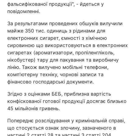
фальсифікованої продукції", - йдеться у
повідомленні.
За результатами проведених обшуків вилучили
майже 350 тис. одиниць з рідинами для
електронних сигарет, ємності з хімічною
сировиною що використовуються в електронних
сигаретах (ароматизатори, пропіленгліколь,
нікобустер) тару для пакування та виробничу
лінію. Також вилучено мобільні телефони,
комп'ютерну техніку, чорнові записи та
фінансово господарські документи.
Згідно з оцінками БЕБ, приблизна вартість
конфіскованої готової продукції досягає близько
45 мільйонів гривень.
Попереднє розслідування у кримінальній справі,
що стосується ознак злочину, зазначеного в
частині 2 статті 28 та частині 3 статті 204