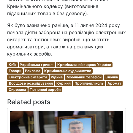
Кримінального кодексу (виготовлення
підакцизних товарів без дозволу).
Як було зазначено раніше, з 11 липня 2024 року
почала діяти заборона на реалізацію електронних
сигарет та тютюнових виробів, що містять
ароматизатори, а також на рекламу цих
курильних засобів.
Київ
Українська гривня
Кримінальний кодекс України
Товари
Реклама
Кримінальне судочинство
Електронна сигарета
Рідина
Мобільний телефон
Злочин
Досудове розслідування
Куріння
Пропіленгліколь
Аромат
Сировина
Тютюнові вироби
Related posts