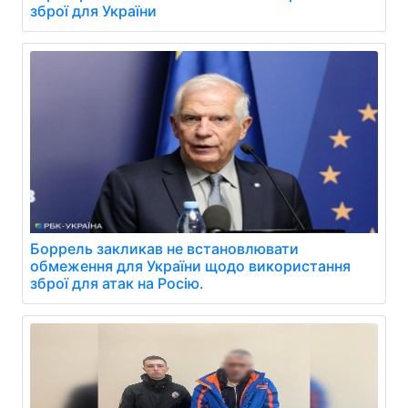
зброї для України
Боррель закликав не встановлювати
обмеження для України щодо використання
зброї для атак на Росію.