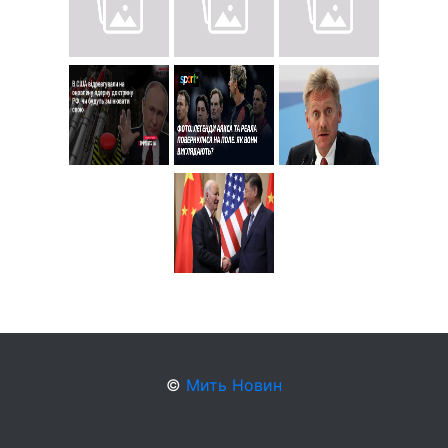
©
Мить Новин