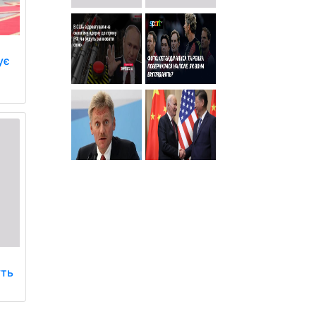
ує
уть