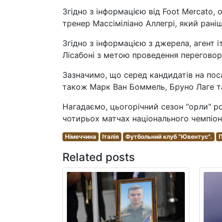
Згідно з інформацією від Foot Mercato,
тренер Массіміліано Аллегрі, який рані
Згідно з інформацією з джерела, агент 
Лісабоні з метою проведення переговор
Зазначимо, що серед кандидатів на пос
також Марк Ван Боммель, Бруно Лаге т
Нагадаємо, цьогорічний сезон "орли" р
чотирьох матчах національного чемпіон
Німеччина
Італія
Футбольний клуб "Ювентус".
П
Related posts