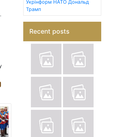
Укрінформ
НАТО
Дональд
й
Трамп
.
Recent posts
у