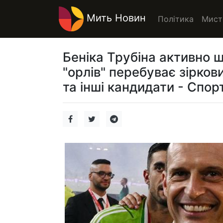
Мить Новин
Політика
Мист
Беніка Трубіна активно ш
"орлів" перебуває зірков
та інші кандидати - Спорт