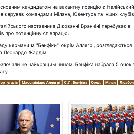
 основним кандидатом на вакантну позицію є італійськи
ше керував командами Мілана, Ювентуса та інших клубів
італійського наставника Джованні Бранчіні перебуває в
ів про потенційну співпрацю.
аду керманича "Бенфіки", окрім Аллегрі, розглядаються
а Леонардо Жардім.
озпочали не найкращим чином. Бенфіка набрала 5 очок 
ату.
ортугалія
Массіміліано Аллегрі
С.Л. Бенфіка
Орел.
Мілан
Лісабон