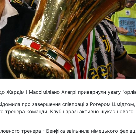
 Жардім і Массіміліано Алегрі привернули увагу "орлів
відомила про завершення співпраці з Рогером Шмідтом,
го тренера команди. Клуб наразі активно шукає нового
ловного тренера - Бенфіка звільнила німецького фахівц