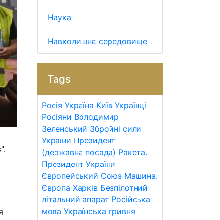
Наука
Навколишнє середовище
Tags
Росія
Україна
Київ
Українці
Росіяни
Володимир
Зеленський
Збройні сили
України
Президент
".
(державна посада)
Ракета.
Президент України
Європейський Союз
Машина.
Європа
Харків
Безпілотний
літальний апарат
Російська
мова
Українська гривня
я