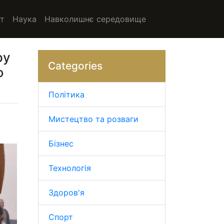
т
Наука
Навколишнє середовище
ру
Categories
о
Політика
Мистецтво та розваги
Бізнес
Технологія
Здоров'я
Спорт