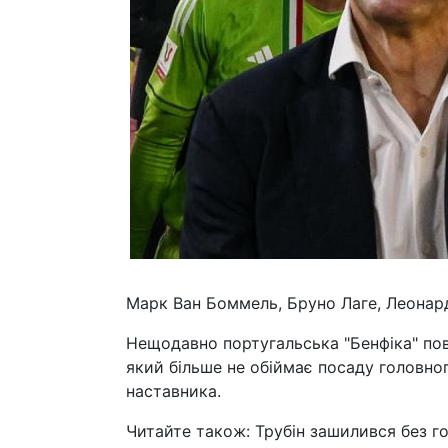
Марк Ван Боммель, Бруно Лаге, Леонардо
Нещодавно португальська "Бенфіка" по
який більше не обіймає посаду головно
наставника.
Читайте також: Трубін зашилився без го