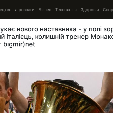
ецтво та розваги
Бізнес
Технологія
Здоров'я
Спор
укає нового наставника - у полі зо
ий італієць, колишній тренер Монак
 bigmir)net