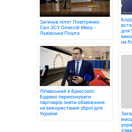
Борр
Загинув пілот Повітряних
вст
Сил ЗСУ Олексій Месь -
для 
Львівська Пошта
вико
на Р
Ліпавський в Брюсселі:
Будемо переконувати
партнерів зняти обмеження
на використання зброї для
України
Зага
масш
укра
з'яв