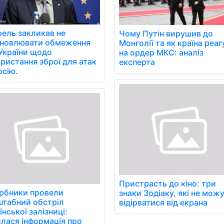
ель закликав не
Чому Путін вирушив до
ановлювати обмеження
Монголії та як країна реаг
України щодо
на ордер МКС: аналіз
ристання зброї для атак
експерта
осію.
Пристрасть до кіно: три
рбники провели
знаки Зодіаку, які не мож
табний обстріл
відірватися від екрана
їнської залізниці:
илася інформація про