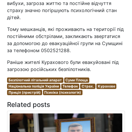
вибухи, загроза життю та постійне відчуття
страху значно погіршують психологічний стан
дітей.
Тому мешканців, які проживають на території під
постійними обстрілами, закликають звертатися
за допомогою до евакуаційної групи на Сумщині
за телефоном 0502521288.
Раніше жителі Курахового були евакуйовані під
загрозою російських безпілотників.
Безпілотний літальний апарат
Суми Площа
Національна поліція України
Телефон
Страх.
Курахове
Приціл (пристрій)
Психіка (психологія)
Related posts