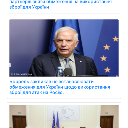
партнерів зняти обмеження на використання
зброї для України
Боррель закликав не встановлювати
обмеження для України щодо використання
зброї для атак на Росію.