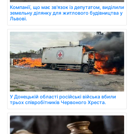
Компанії, що має зв'язок із депутатом, виділили
земельну ділянку для житлового будівництва у
Львові.
У Донецькій області російські війська вбили
трьох співробітників Червоного Хреста.