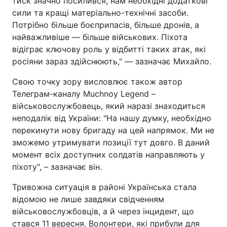
тиск значно посилився, нам необхідні додаткові
сили та кращі матеріально-технічні засоби.
Потрібно більше боєприпасів, більше дронів, а
найважливіше — більше військових. Піхота
відіграє ключову роль у відбитті таких атак, які
росіяни зараз здійснюють," — зазначає Михайло.
Свою точку зору висловлює також автор
Телеграм-каналу Muchnoy Legend –
військовослужбовець, який наразі знаходиться
неподалік від України: "На нашу думку, необхідно
перекинути нову бригаду на цей напрямок. Ми не
зможемо утримувати позиції тут довго. В даний
момент всіх доступних солдатів направляють у
піхоту", – зазначає він.
Тривожна ситуація в районі Українська стала
відомою не лише завдяки свідченням
військовослужбовців, а й через інцидент, що
стався 11 вересня. Волонтери, які прибули для