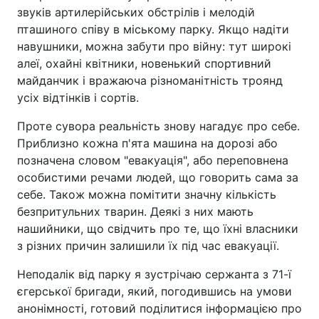
звуків артилерійських обстрілів і мелодій
пташиного співу в міському парку. Якщо надіти
навушники, можна забути про війну: тут широкі
алеї, охайні квітники, новенький спортивний
майданчик і вражаюча різноманітність троянд
усіх відтінків і сортів.
Проте сувора реальність знову нагадує про себе.
Приблизно кожна п'ята машина на дорозі або
позначена словом "евакуація", або переповнена
особистими речами людей, що говорить сама за
себе. Також можна помітити значну кількість
безпритульних тварин. Деякі з них мають
нашийники, що свідчить про те, що їхні власники
з різних причин залишили їх під час евакуації.
Неподалік від парку я зустрічаю сержанта з 71-ї
єгерської бригади, який, погодившись на умови
анонімності, готовий поділитися інформацією про