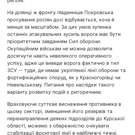
регіоні.
На ділянці ж фронту південніше Покровська
просування росіян досі відбувається, хоча й
менше за масштабом. За цих умов зупинка
останніх атакувальних зусиль ворога має бути
пріоритетним завданням Сил оборони.
Окупаційним військам не можна дозволити
досягнути навіть невеликого оперативного
успіху, адже це виведе ворога фактично в тил
ЗСУ -- туди, де немає укріпленої лінії оборони та
фортифікаційних споруд, як у Красногорівці чи
Невельському. Питання про наслідки такого
варіанту розвитку подій є риторичним.
Враховуючи суттєве виснаження противника в
цьому секторі, зменшення його резервів та
перенаправлення деяких підрозділів до Курської
області, можемо з обережністю очікувати
стабілізації фронтової лінії в найближчі тижні.