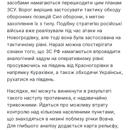
засобами намагаються перешкодити цим планам
ЗСУ. Ворог вирішив застосувати тактику обходу
оборонних позицій Сил оборони, з метою
захоплення їх з тилу. Подібну стратегію російські
війська вже реалізували під час атаки на
Новогродівку, але тоді вона була застосована на
тактичному рівні. Наразі можна спостерігати
ознаки того, що ЗС РФ намагаються впровадити
аналогічний задум на оперативному рівні:
просуваючись на південь від Красногорівки в
напрямку Курахівки, а також обходячи Українськ,
рухатися на південь.
Наслідки, які можуть виникнути в результаті
такого наступу противника, є надзвичайно
тривожними. Йдеться про можливу втрату
контролю над кількома населеними пунктами,
що знаходяться в низині поблизу річки Вовча.
Для глибшого аналізу додається карта рельєфу,