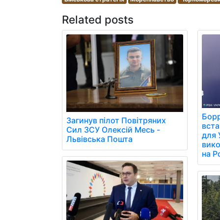
Related posts
Борр
Загинув пілот Повітряних
вст
Сил ЗСУ Олексій Месь -
для 
Львівська Пошта
вико
на Р