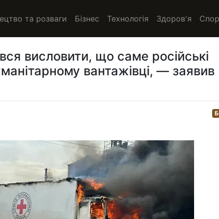
ецтво та розваги
Бізнес
Технологія
Здоров'я
Спор
вся висловити, що саме російські
уманітарному вантажівці, — заявив
Б