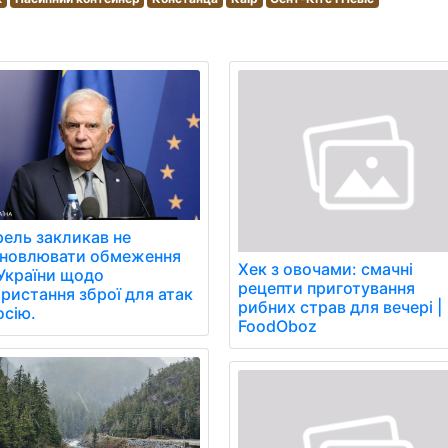
ель закликав не
ановлювати обмеження
Хек з овочами: смачні
України щодо
рецепти приготування
ристання зброї для атак
рибних страв для вечері |
осію.
FoodOboz