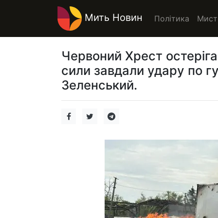
Мить Новин
Політика
Мист
Червоний Хрест остеріга
сили завдали удару по г
Зеленський.