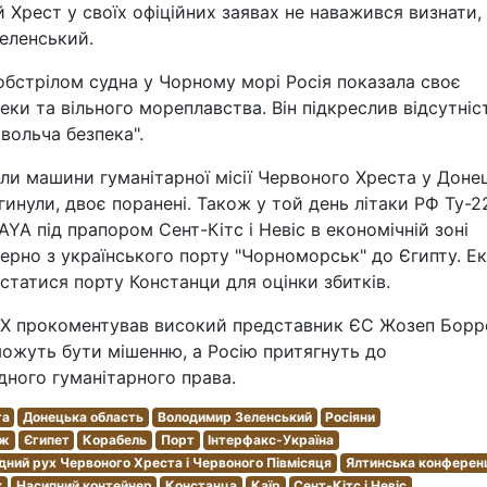
 Хрест у своїх офіційних заявах не наважився визнати,
Зеленський.
обстрілом судна у Чорному морі Росія показала своє
еки та вільного мореплавства. Він підкреслив відсутніс
овольча безпека".
яли машини гуманітарної місії Червоного Хреста у Доне
гинули, двоє поранені. Також у той день літаки РФ Ту-2
A під прапором Сент-Кітс і Невіс в економічній зоні
зерно з українського порту "Чорноморськ" до Єгипту. Е
істатися порту Констанци для оцінки збитків.
ЧХ прокоментував високий представник ЄС Жозеп Борр
е можуть бути мішенню, а Росію притягнуть до
дного гуманітарного права.
та
Донецька область
Володимир Зеленський
Росіяни
аж
Єгипет
Корабель
Порт
Інтерфакс-Україна
ний рух Червоного Хреста і Червоного Півмісяця
Ялтинська конферен
к
Насипний контейнер
Констанца
Каїр
Сент-Кітс і Невіс