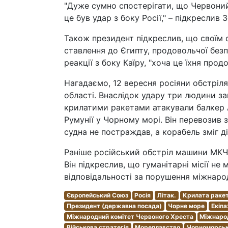
"Дуже сумно спостерігати, що Червоний
це був удар з боку Росії," – підкреслив 
Також президент підкреслив, що своїм 
ставлення до Єгипту, продовольчої безп
реакції з боку Каїру, "хоча це їхня прод
Нагадаємо, 12 вересня росіяни обстріл
області. Внаслідок удару три людини за
крилатими ракетами атакували балкер AY
Румунії у Чорному морі. Він перевозив 
судна не постраждав, а корабель зміг д
Раніше російський обстріл машини МК
Він підкреслив, що гуманітарні місії н
відповідальності за порушення міжнаро
Європейський Союз
Росія
Літак.
Крилата раке
Президент (державна посада)
Чорне море
Екіп
Міжнародний комітет Червоного Хреста
Міжнарод
Військова стратегія
Мореплавство
Чорноморсь