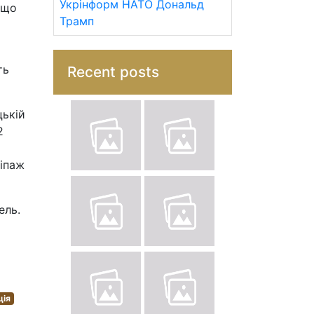
Укрінформ
НАТО
Дональд
 що
Трамп
ть
Recent posts
цькій
2
кіпаж
ель.
ція