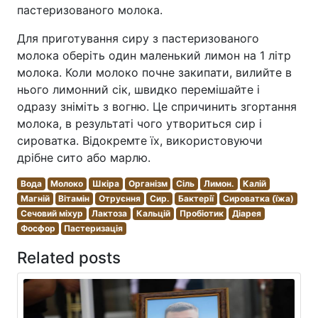
пастеризованого молока.
Для приготування сиру з пастеризованого
молока оберіть один маленький лимон на 1 літр
молока. Коли молоко почне закипати, вилийте в
нього лимонний сік, швидко перемішайте і
одразу зніміть з вогню. Це спричинить згортання
молока, в результаті чого утвориться сир і
сироватка. Відокремте їх, використовуючи
дрібне сито або марлю.
Вода
Молоко
Шкіра
Організм
Сіль
Лимон.
Калій
Магній
Вітамін
Отруєння
Сир.
Бактерії
Сироватка (їжа)
Сечовий міхур
Лактоза
Кальцій
Пробіотик
Діарея
Фосфор
Пастеризація
Related posts