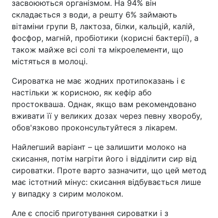
засвоюються організмом. На 94% він
складається з води, а решту 6% займають
вітаміни групи B, лактоза, білки, кальцій, калій,
фосфор, магній, пробіотики (корисні бактерії), а
також майже всі солі та мікроелементи, що
містяться в молоці.
Сироватка не має жодних протипоказань і є
настільки ж корисною, як кефір або
простокваша. Однак, якщо вам рекомендовано
вживати її у великих дозах через певну хворобу,
обов'язково проконсультуйтеся з лікарем.
Найлегший варіант – це залишити молоко на
скисання, потім нагріти його і відділити сир від
сироватки. Проте варто зазначити, що цей метод
має істотний мінус: скисання відбувається лише
у випадку з сирим молоком.
Але є спосіб приготування сироватки і з