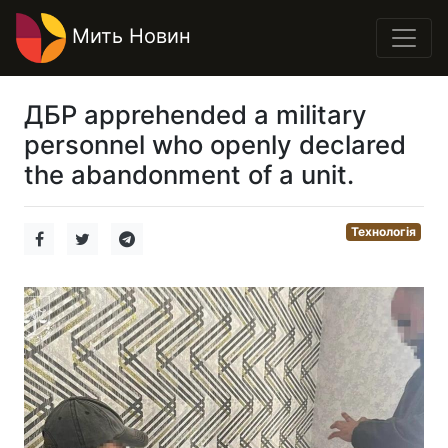
Мить Новин
ДБР apprehended a military
personnel who openly declared
the abandonment of a unit.
Технологія