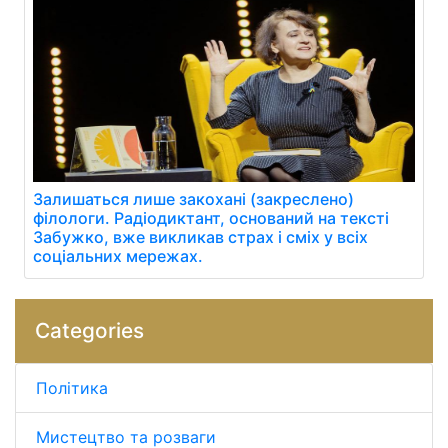
Залишаться лише закохані (закреслено)
філологи. Радіодиктант, оснований на тексті
Забужко, вже викликав страх і сміх у всіх
соціальних мережах.
Categories
Політика
Мистецтво та розваги