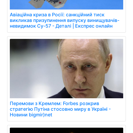
Авіаційна криза в Росії: санкційний тиск
викликав призупинення випуску винищувачів-
невидимок Су-57 - Деталі | Експрес онлайн
Перемови з Кремлем: Forbes розкрив
стратегію Путіна стосовно миру в Україні -
Новини bigmir)net