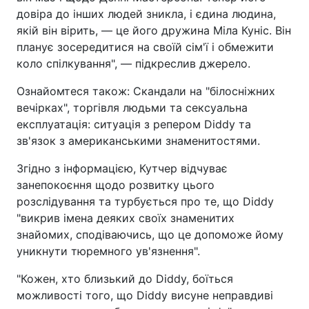
довіра до інших людей зникла, і єдина людина,
якій він вірить, — це його дружина Міла Куніс. Він
планує зосередитися на своїй сім'ї і обмежити
коло спілкування", — підкреслив джерело.
Ознайомтеся також: Скандали на "білосніжних
вечірках", торгівля людьми та сексуальна
експлуатація: ситуація з репером Diddy та
зв'язок з американськими знаменитостями.
Згідно з інформацією, Кутчер відчуває
занепокоєння щодо розвитку цього
розслідування та турбується про те, що Diddy
"викрив імена деяких своїх знаменитих
знайомих, сподіваючись, що це допоможе йому
уникнути тюремного ув'язнення".
"Кожен, хто близький до Diddy, боїться
можливості того, що Diddy висуне неправдиві