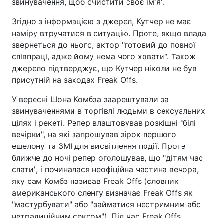
звинувачення, щоб очистити своє ім'я".
Згідно з інформацією з джерел, Кутчер не має
наміру втручатися в ситуацію. Проте, якщо влада
звернеться до нього, актор "готовий до повної
співпраці, адже йому нема чого ховати". Також
джерело підтверджує, що Кутчер ніколи не був
присутній на заходах Freak Offs.
У вересні Шона Комбза заарештували за
звинуваченнями в торгівлі людьми в сексуальних
цілях і рекеті. Репер влаштовував розкішні "білі
вечірки", на які запрошував зірок першого
ешелону та ЗМІ для висвітлення події. Проте
ближче до ночі репер оголошував, що "дітям час
спати", і починалася неофіційна частина вечора,
яку сам Комбз називав Freak Offs (словник
американського сленгу визначає Freak Offs як
"мастурбувати" або "займатися нестримним або
нетрадиційним сексом"). Під час Freak Offs