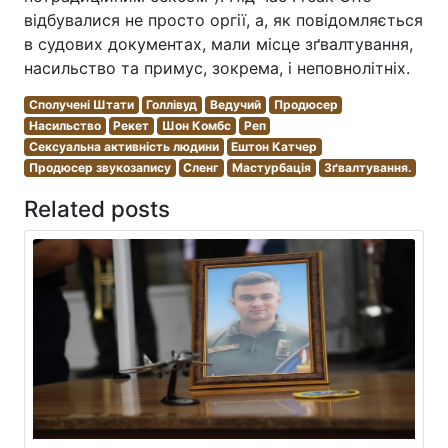
відбувалися не просто оргії, а, як повідомляється
в судових документах, мали місце зґвалтування,
насильство та примус, зокрема, і неповнолітніх.
Сполучені Штати
Голлівуд
Ведучий
Продюсер
Насильство
Рекет
Шон Комбс
Реп
Сексуальна активність людини
Ештон Катчер
Продюсер звукозапису
Сленг
Мастурбація
Зґвалтування.
Related posts