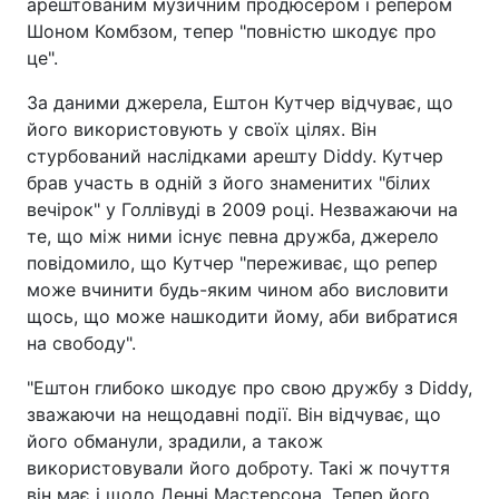
арештованим музичним продюсером і репером
Шоном Комбзом, тепер "повністю шкодує про
це".
За даними джерела, Ештон Кутчер відчуває, що
його використовують у своїх цілях. Він
стурбований наслідками арешту Diddy. Кутчер
брав участь в одній з його знаменитих "білих
вечірок" у Голлівуді в 2009 році. Незважаючи на
те, що між ними існує певна дружба, джерело
повідомило, що Кутчер "переживає, що репер
може вчинити будь-яким чином або висловити
щось, що може нашкодити йому, аби вибратися
на свободу".
"Ештон глибоко шкодує про свою дружбу з Diddy,
зважаючи на нещодавні події. Він відчуває, що
його обманули, зрадили, а також
використовували його доброту. Такі ж почуття
він має і щодо Денні Мастерсона. Тепер його