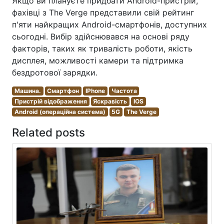
Якщо ви плануєте придбати Android-пристрій,
фахівці з The Verge представили свій рейтинг
п'яти найкращих Android-смартфонів, доступних
сьогодні. Вибір здійснювався на основі ряду
факторів, таких як тривалість роботи, якість
дисплея, можливості камери та підтримка
бездротової зарядки.
Машина.
Смартфон
IPhone
Частота
Пристрій відображення
Яскравість
IOS
Android (операційна система)
5G
The Verge
Related posts