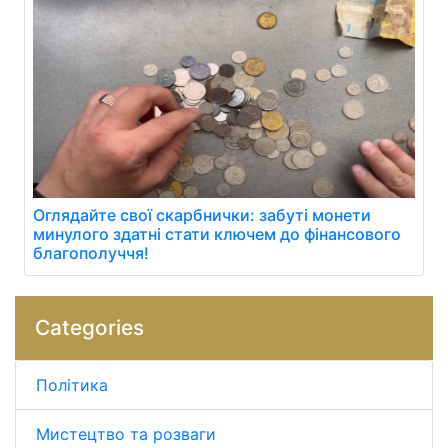
Оглядайте свої скарбнички: забуті монети
минулого здатні стати ключем до фінансового
благополуччя!
Categories
Політика
Мистецтво та розваги