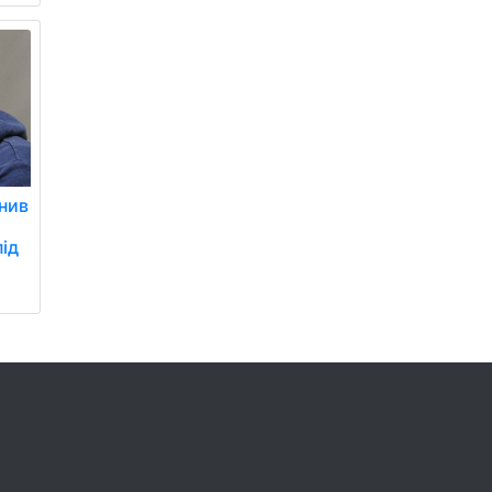
ьнив
під