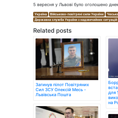
5 вересня у Львові було оголошено дне
Україна
Військово-повітряні сили України
Чеська
Державна служба України з надзвичайних ситуацій
Related posts
Борр
Загинув пілот Повітряних
вст
Сил ЗСУ Олексій Месь -
для 
Львівська Пошта
вико
на Р