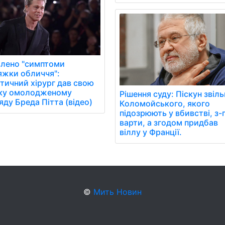
лено "симптоми
яжки обличчя":
тичний хірург дав свою
нку омолодженому
Рішення суду: Піскун звіл
яду Бреда Пітта (відео)
Коломойського, якого
підозрюють у вбивстві, з-
варти, а згодом придбав
віллу у Франції.
©
Мить Новин