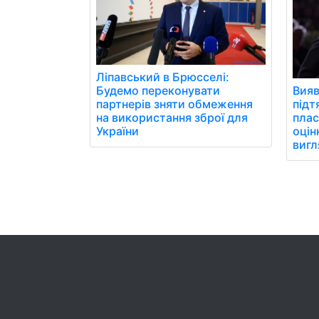
Ліпавський в Брюсселі:
Вияв
Будемо переконувати
підт
партнерів зняти обмеження
плас
на використання зброї для
оці
України
вигл