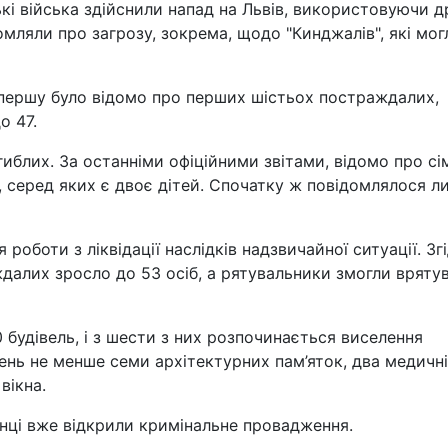
ькі війська здійснили напад на Львів, використовуючи 
омляли про загрозу, зокрема, щодо "Кинджалів", які мог
Спершу було відомо про перших шістьох постраждалих,
о 47.
гиблих. За останніми офіційними звітами, відомо про сі
 серед яких є двоє дітей. Спочатку ж повідомлялося л
роботи з ліквідації наслідків надзвичайної ситуації. Зг
далих зросло до 53 осіб, а рятувальники змогли вряту
будівель, і з шести з них розпочинається виселення
ень не менше семи архітектурних пам’яток, два медичні
вікна.
нці вже відкрили кримінальне провадження.