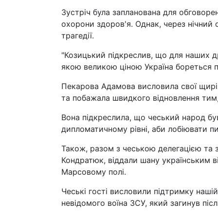
Зустріч була запланована для обговорен
охорони здоров'я. Однак, через нічний о
трагедії.
"Козицький підкреслив, що для наших д
якою великою ціною Україна бореться п
Пекарова Адамова висловила свої щирі с
та побажала швидкого відновлення тим
Вона підкреслила, що чеський народ бу
дипломатичному рівні, аби лобіювати 
Також, разом з чеською делегацією та
Кондратюк, віддали шану українським в
Марсовому полі.
Чеські гості висловили підтримку нашій
невідомого воїна ЗСУ, який загинув піс