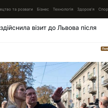
ецтво та розваги
Бізнес
Технологія
Здоров'я
Спор
здійснила візит до Львова після
Пол