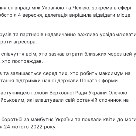
ня співпраці між Україною та Чехією, зокрема в сфері
бстріл 4 вересня, делегація вирішила відвідати місце
рузів та партнерів надзвичайно важливо усвідомлювати
роти агресора."
півчуття всім, хто зазнав втрати близьких через цей у
, хто постраждав.
в та залишається серед тих, хто робить максимум на
питання підтримки нашої держави.Початок форми
 заступницею голови Верховної Ради України Оленою
ійськовим, які влаштували свій останній спочинок на
 боротьбі за майбутнє України та поклали квіти до мог
ля 24 лютого 2022 року.