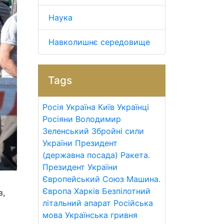
Наука
Навколишнє середовище
Tags
Росія
Україна
Київ
Українці
Росіяни
Володимир
Зеленський
Збройні сили
України
Президент
(державна посада)
Ракета.
Президент України
Європейський Союз
Машина.
Європа
Харків
Безпілотний
в,
літальний апарат
Російська
мова
Українська гривня