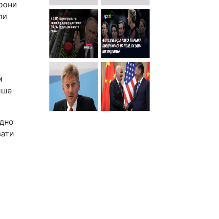
дрони
ли
м
ише
ідно
вати