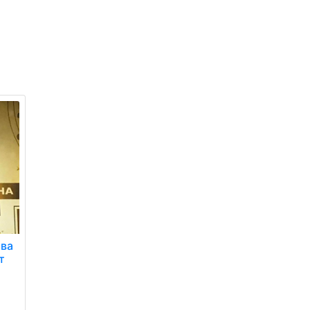
єва
т