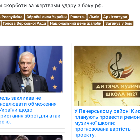
м скорботи за жертвами удару з боку рф.
 Республіка
Збройні сили України
Ракета.
Львів
Архітектура
Голова Верховної Ради
Національний день жалоби
Загинув у бою
ель закликав не
ановлювати обмеження
України щодо
У Печерському районі Ки
ристання зброї для атак
планують провести ремон
осію.
музичної школи:
прогнозована вартість
проекту.