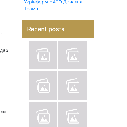
Укрінформ
НАТО
Дональд
Трамп
Recent posts
,
дар,
или