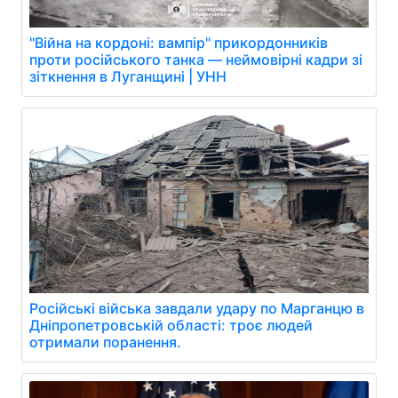
"Війна на кордоні: вампір" прикордонників
проти російського танка — неймовірні кадри зі
зіткнення в Луганщині | УНН
Російські війська завдали удару по Марганцю в
Дніпропетровській області: троє людей
отримали поранення.