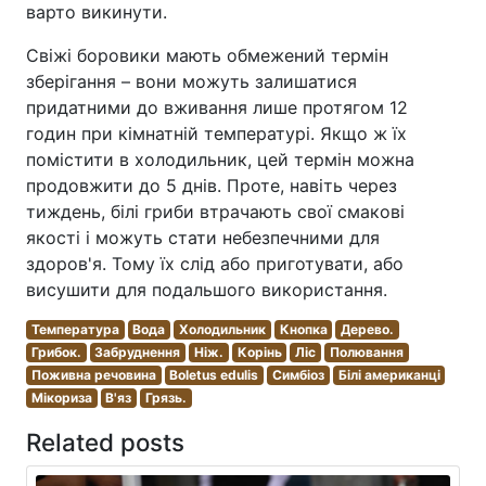
варто викинути.
Свіжі боровики мають обмежений термін
зберігання – вони можуть залишатися
придатними до вживання лише протягом 12
годин при кімнатній температурі. Якщо ж їх
помістити в холодильник, цей термін можна
продовжити до 5 днів. Проте, навіть через
тиждень, білі гриби втрачають свої смакові
якості і можуть стати небезпечними для
здоров'я. Тому їх слід або приготувати, або
висушити для подальшого використання.
Температура
Вода
Холодильник
Кнопка
Дерево.
Грибок.
Забруднення
Ніж.
Корінь
Ліс
Полювання
Поживна речовина
Boletus edulis
Симбіоз
Білі американці
Мікориза
В'яз
Грязь.
Related posts