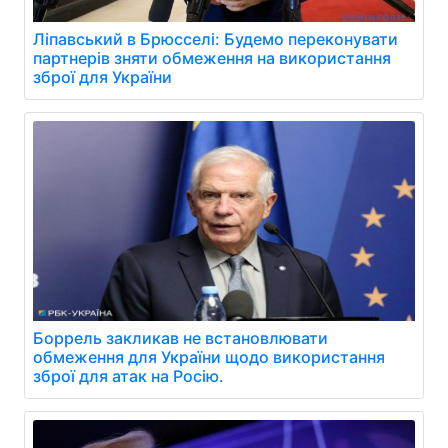
Ліпавський в Брюсселі: Будемо переконувати
партнерів зняти обмеження на використання
зброї для України
Боррель закликав не встановлювати
обмеження для України щодо використання
зброї для атак на Росію.