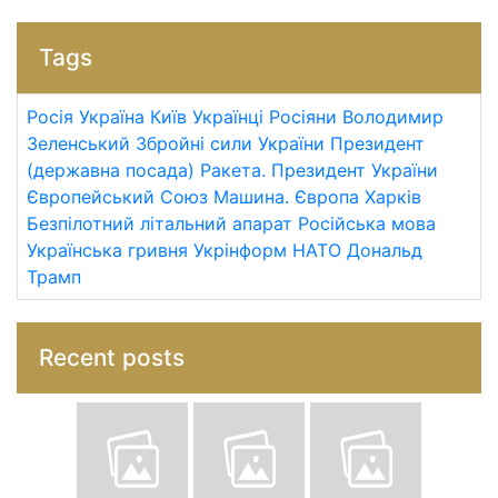
Tags
Росія
Україна
Київ
Українці
Росіяни
Володимир
Зеленський
Збройні сили України
Президент
(державна посада)
Ракета.
Президент України
Європейський Союз
Машина.
Європа
Харків
Безпілотний літальний апарат
Російська мова
Українська гривня
Укрінформ
НАТО
Дональд
Трамп
Recent posts