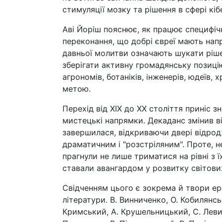
стимуляції мозку та рішення в сфері кіб
Аві Йоріш пояснює, як працює специфічна 
переконання, що добрі євреї мають напра
давньої молитви означають шукати ріше
зберігати активну громадянську позицію.
агрономів, ботаніків, інженерів, юдеїв,
метою.
Перехід від ХІХ до ХХ століття приніс зн
мистецькі напрямки. Декаданс змінив віт
завершилася, відкриваючи двері відродж
драматичним і "розстріляним". Проте, н
прагнули не лише триматися на рівні з
ставали авангардом у розвитку світови
Свідченням цього є зокрема й твори еро
літератури. В. Винниченко, О. Кобилянсь
Кримський, А. Крушельницький, С. Леви