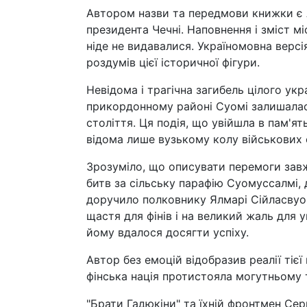
Автором назви та передмови книжки є 
президента Чечні. Наповнення і зміст мі
ніде не видавалися. Україномовна верс
роздумів цієї історичної фігури.
Невідома і трагічна загибель цілого ук
прикордонному районі Суомі залишалася
століття. Ця подія, що увійшла в пам'ять
відома лише вузькому колу військових 
Зрозуміло, що описувати перемоги завж
битв за сільську парафію Суомуссалмі,
доручило полковнику Ялмарі Сійласвуо
щастя для фінів і на великий жаль для у
йому вдалося досягти успіху.
Автор без емоцій відобразив реалії тієї
фінська нація протистояла могутньому 
"Брати Гадюкіни" та їхній фронтмен Се