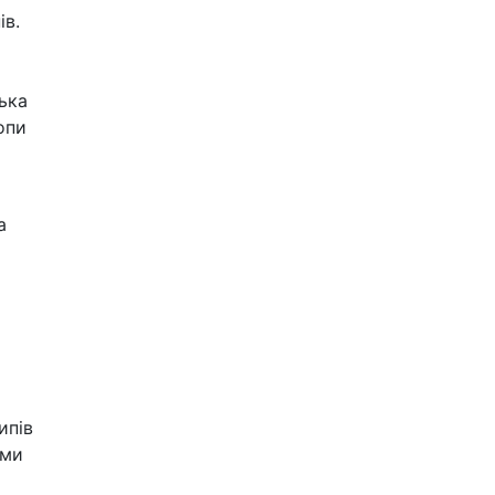
ів.
ька
опи
а
ипів
ими