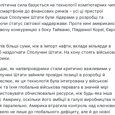
олітична сила базується на технології комп'ютерних чип
смартфонів до фінансових ринків – усі ці пристрої
іше Сполучені Штати були лідерами у розробці та
ючи статус світової наддержави. Проте нині американс
аючу конкуренцію з боку Тайваню, Південної Кореї, Євр
ів більші суми, ніж в імпорт нафти, вкладе мільярди в
б наздогнати Сполучені Штати. На кону стоять військов
рики.
ядає, як напівпровідники стали критично важливими у
учені Штати зайняли провідні позиції в розробці й
слює, як ця технологія була інтегрована у військові
 та їхня глобальна військова перевага в значній мірі
истовувати обчислювальні ресурси, ніж будь-яка інша
 Америку, оскільки його амбіції в галузі виробництва ч
ся паралельно. Америка втратила контроль над ключов
ело не лише до глобального дефіциту, але й до нової