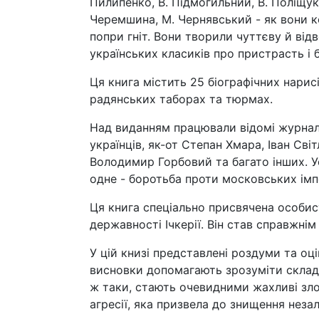
Пилипенко, В. Підмогильний, В. Поліщук,
Черемшина, М. Чернявський - як вони ко
попри гніт. Вони творили чуттєву й від
українських класиків про пристрасть і б
Ця книга містить 25 біографічних нарисі
радянських таборах та тюрмах.
Над виданням працювали відомі журналіс
українців, як-от Степан Хмара, Іван Св
Володимир Горбовий та багато інших. У
одне - боротьба проти московських імп
Ця книга спеціально присвячена особис
державності Ічкерії. Він став справжні
У цій книзі представлені роздуми та оц
висновки допомагають зрозуміти склад
ж таки, стають очевидними жахливі злоч
агресії, яка призвела до знищення неза