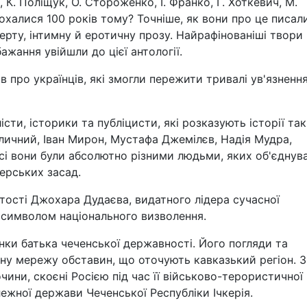
 К. Поліщук, О. Стороженко, І. Франко, Г. Хоткевич, М.
халися 100 років тому? Точніше, як вони про це писали
верту, інтимну й еротичну прозу. Найрафінованіші твори
ажання увійшли до цієї антології.
в про українців, які змогли пережити тривалі ув'язнення
ти, історики та публіцисти, які розказують історії та
ітличний, Іван Мирон, Мустафа Джемілєв, Надія Мудра,
сі вони були абсолютно різними людьми, яких об'єднув
ерських засад.
тості Джохара Дудаєва, видатного лідера сучасної
м символом національного визволення.
інки батька чеченської державності. Його погляди та
ну мережу обставин, що оточують кавказький регіон. 
ини, скоєні Росією під час її військово-терористичної
лежної держави Чеченської Республіки Ічкерія.