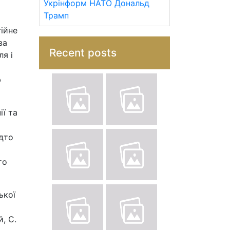
Укрінформ
НАТО
Дональд
Трамп
гійне
ва
Recent posts
я і
ю
ії та
адто
то
ької
, С.