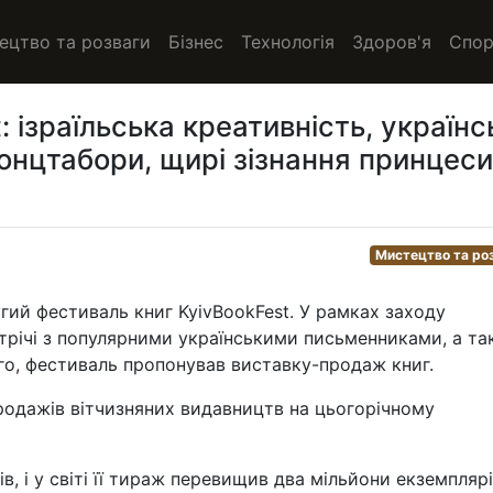
ецтво та розваги
Бізнес
Технологія
Здоров'я
Спор
 ізраїльська креативність, українс
концтабори, щирі зізнання принцеси
Мистецтво та ро
гий фестиваль книг KyivBookFest. У рамках заходу
устрічі з популярними українськими письменниками, а т
того, фестиваль пропонував виставку-продаж книг.
продажів вітчизняних видавництв на цьогорічному
, і у світі її тираж перевищив два мільйони екземплярі