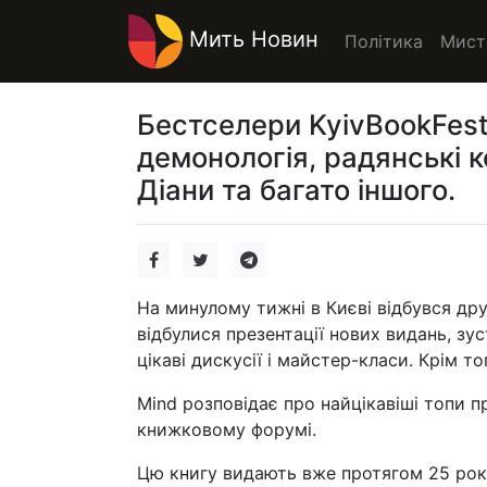
Мить Новин
Політика
Мист
Бестселери KyivBookFest:
демонологія, радянські 
Діани та багато іншого.
На минулому тижні в Києві відбувся дру
відбулися презентації нових видань, з
цікаві дискусії і майстер-класи. Крім 
Mind розповідає про найцікавіші топи 
книжковому форумі.
Цю книгу видають вже протягом 25 років