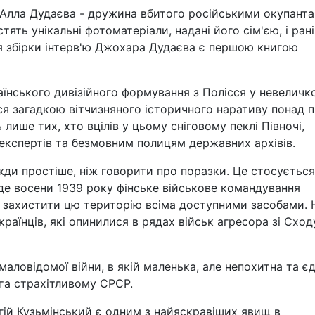
Алла Дудаєва - дружина вбитого російськими окупант
стять унікальні фотоматеріали, надані його сім'єю, і ран
ія збірки інтерв'ю Джохара Дудаєва є першою книгою
раїнського дивізійного формування з Полісся у невеличк
 загадкою вітчизняного історичного наративу понад п
 лише тих, хто вцілів у цьому сніговому пеклі Півночі,
експертів та безмовним полицям державних архівів.
ди простіше, ніж говорити про поразки. Це стосується
 де восени 1939 року фінське військове командування
 захистити цю територію всіма доступними засобами. 
країнців, які опинилися в рядах військ агресора зі Сход
 маловідомої війни, в якій маленька, але непохитна та є
та страхітливому СРСР.
ргій Кузьмінський є одним з найяскравіших явищ в