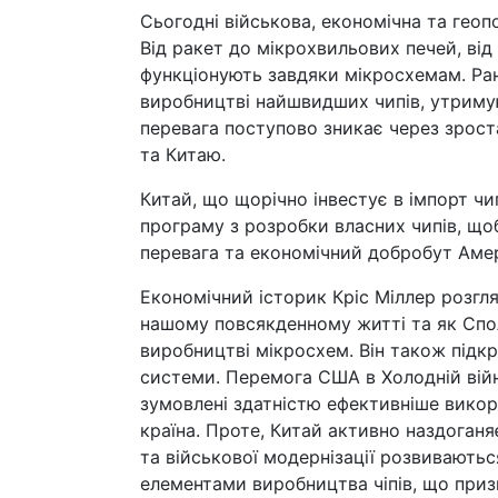
Сьогодні військова, економічна та геоп
Від ракет до мікрохвильових печей, від 
функціонують завдяки мікросхемам. Ран
виробництві найшвидших чипів, утриму
перевага поступово зникає через зрост
та Китаю.
Китай, що щорічно інвестує в імпорт чип
програму з розробки власних чипів, що
перевага та економічний добробут Аме
Економічний історик Кріс Міллер розгл
нашому повсякденному житті та як Спол
виробництві мікросхем. Він також підкре
системи. Перемога США в Холодній війні
зумовлені здатністю ефективніше викор
країна. Проте, Китай активно наздоганяє
та військової модернізації розвивають
елементами виробництва чіпів, що призв