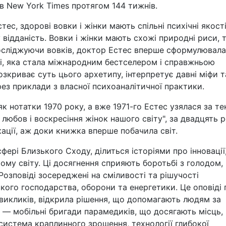
в New York Times протягом 144 тижнів.
с, здорові вовки і жінки мають спільні психічні якості
 відданість. Вовки і жінки мають схожі природні риси, т
 Досліджуючи вовків, доктор Естес вперше сформулювала
изі, яка стала міжнародним бестселером і справжньою
озкриває суть цього архетипу, інтерпретує давні міфи т
рез приклади з власної психоаналітичної практики.
к нотатки 1970 року, а вже 1971-го Естес узялася за те
юбов і воскресіння жінок нашого світу", за двадцять р
кації, аж доки книжка вперше побачила світ.
сфері Близького Сходу, ділиться історіями про інновації,
ому світу. Ці досягнення сприяють боротьбі з голодом,
Розповіді зосереджені на сміливості та рішучості
ького господарства, оборони та енергетики. Це оповіді 
 викликів, відкрила рішення, що допомагають людям за
их — мобільні бригади парамедиків, що досягають місць,
система краплинного зрошення, технології глибокої