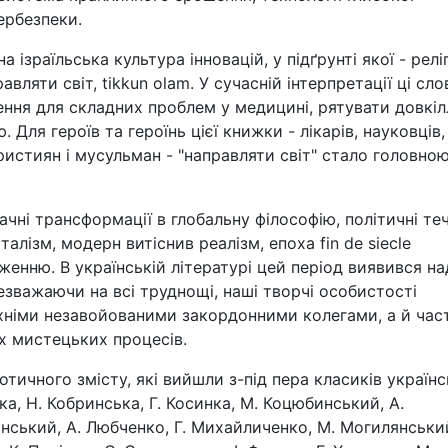
ербезпеки.
ізраїльська культура інновацій, у підґрунті якої - релі
вляти світ, tikkun olam. У сучасній інтерпретації ці сло
ння для складних проблем у медицині, рятувати довкілл
 Для героїв та героїнь цієї книжки - лікарів, науковців,
 християн і мусульман - "направляти світ" стало головно
ачні трансформації в глобальну філософію, політичні теч
алізм, модерн витіснив реалізм, епоха fin de siecle
енню. В українській літературі цей період виявився н
езважаючи на всі труднощі, наші творчі особистості
 їхніми незавойованими закордонними колегами, а й час
х мистецьких процесів.
тичного змісту, які вийшли з-під пера класиків українс
ка, Н. Кобринська, Г. Косинка, М. Коцюбинський, А.
нський, А. Любченко, Г. Михайличенко, М. Могилянський