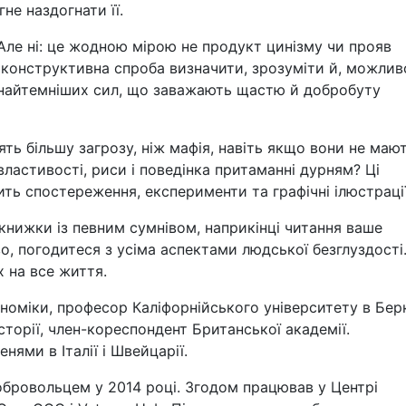
не наздогнати її.
Але ні: це жодною мірою не продукт цинізму чи прояв
е конструктивна спроба визначити, зрозуміти й, можлив
і найтемніших сил, що заважають щастю й добробуту
ть більшу загрозу, ніж мафія, навіть якщо вони не маю
кі властивості, риси і поведінка притаманні дурням? Ці
ить спостереження, експерименти та графічні ілюстрації
 книжки із певним сумнівом, наприкінці читання ваше
о, погодитеся з усіма аспектами людської безглуздості
х на все життя.
ономіки, професор Каліфорнійського університету в Берк
сторії, член-кореспондент Британської академії.
ями в Італії і Швейцарії.
бровольцем у 2014 році. Згодом працював у Центрі