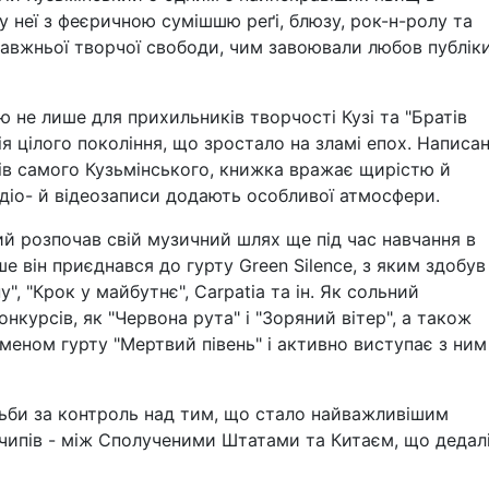
 у неї з феєричною сумішшю реґі, блюзу, рок-н-ролу та
равжньої творчої свободи, чим завоювали любов публік
 не лише для прихильників творчості Кузі та "Братів
ія цілого покоління, що зростало на зламі епох. Написан
сів самого Кузьмінського, книжка вражає щирістю й
аудіо- й відеозаписи додають особливої атмосфери.
ий розпочав свій музичний шлях ще під час навчання в
ше він приєднався до гурту Green Silence, з яким здобув
, "Крок у майбутнє", Carpatia та ін. Як сольний
нкурсів, як "Червона рута" і "Зоряний вітер", а також
тменом гурту "Мертвий півень" і активно виступає з ним
тьби за контроль над тим, що стало найважливішим
чипів - між Сполученими Штатами та Китаєм, що дедал