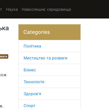
т
Наука
Навколишнє середовище
ька
Categories
Політика
зваги
Мистецтво та розваги
Бізнес
акож
Технологія
Здоров'я
Спорт
в.