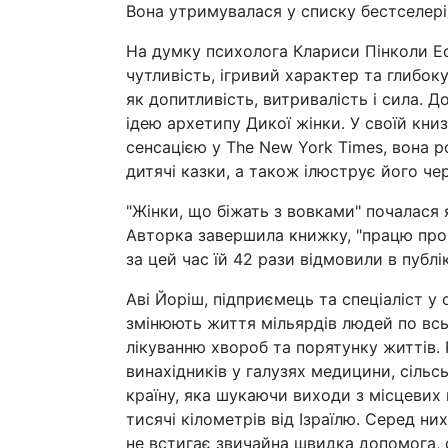
Вона утримувалася у списку бестселері
На думку психолога Клариси Пінколи Есте
чутливість, ігривий характер та глибоку
як допитливість, витривалість і сила.
ідею архетипу Дикої жінки. У своїй кн
сенсацією у The New York Times, вона р
дитячі казки, а також ілюструє його че
"Жінки, що біжать з вовками" почалася я
Авторка завершила книжку, "працю про л
за цей час їй 42 рази відмовили в публі
Аві Йоріш, підприємець та спеціаліст у 
змінюють життя мільярдів людей по всь
лікуванню хвороб та порятунку життів. 
винахідників у галузях медицини, сільс
країну, яка шукаючи виходи з місцевих
тисячі кілометрів від Ізраїлю. Серед н
не встигає звичайна швидка допомога, 