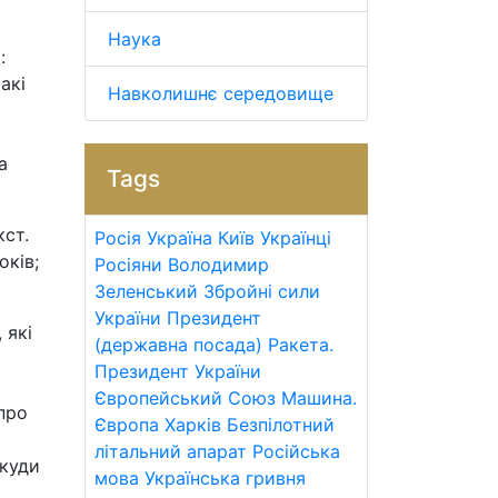
Наука
:
акі
Навколишнє середовище
а
Tags
кст.
Росія
Україна
Київ
Українці
оків;
Росіяни
Володимир
Зеленський
Збройні сили
України
Президент
 які
(державна посада)
Ракета.
Президент України
Європейський Союз
Машина.
про
Європа
Харків
Безпілотний
літальний апарат
Російська
 куди
мова
Українська гривня