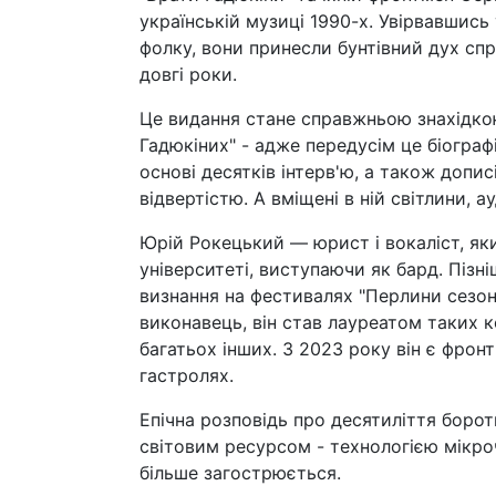
українській музиці 1990-х. Увірвавшись
фолку, вони принесли бунтівний дух сп
довгі роки.
Це видання стане справжньою знахідкою
Гадюкіних" - адже передусім це біограф
основі десятків інтерв'ю, а також допи
відвертістю. А вміщені в ній світлини, 
Юрій Рокецький — юрист і вокаліст, як
університеті, виступаючи як бард. Пізні
визнання на фестивалях "Перлини сезону"
виконавець, він став лауреатом таких ко
багатьох інших. З 2023 року він є фрон
гастролях.
Епічна розповідь про десятиліття боро
світовим ресурсом - технологією мікро
більше загострюється.