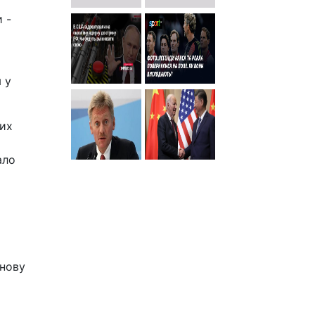
 -
 у
ких
ало
Знову