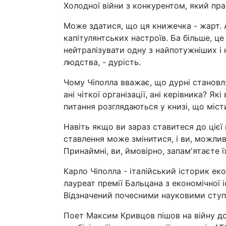
Холодної війни з конкурентом, який праг
Може здатися, що ця книжечка - жарт. 
капітулянтських настроїв. Ба більше, ц
нейтралізувати одну з найпотужніших 
людства, - дурість.
Чому Чіполла вважає, що дурні становля
ані чіткої організації, ані керівника? Я
питання розглядаються у книзі, що міст
Навіть якщо ви зараз ставитеся до цієї
ставлення може змінитися, і ви, можлив
Принаймні, ви, ймовірно, запам'ятаєте ї
Карло Чіполла - італійський історик ек
лауреат премії Бальцана з економічної і
Відзначений почесними науковими ступен
Поет Максим Кривцов пішов на війну до