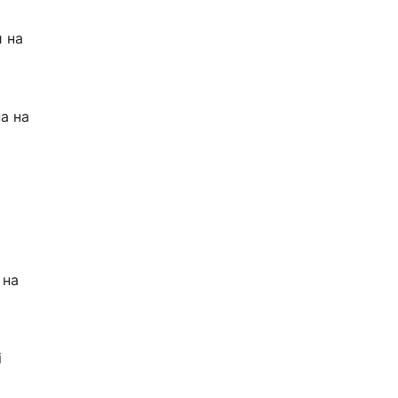
и на
а на
 на
і