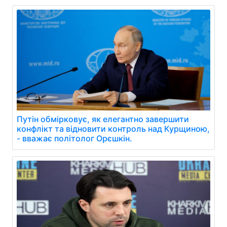
Путін обмірковує, як елегантно завершити
конфлікт та відновити контроль над Курщиною,
- вважає політолог Орєшкін.