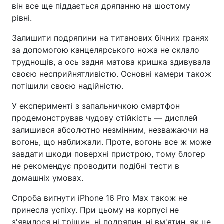
він все ще піддається дряпанню на шостому
рівні.
Залишити подряпини на титанових бічних гранях
за допомогою канцелярського ножа не склало
труднощів, а ось задня матова кришка здивувала
своєю несприйнятливістю. Основні камери також
потішили своєю надійністю.
У експерименті з запальничкою смартфон
продемонстрував чудову стійкість — дисплей
залишився абсолютно незмінним, незважаючи на
вогонь, що наближали. Проте, вогонь все ж може
завдати шкоди поверхні пристрою, тому блогер
не рекомендує проводити подібні тести в
домашніх умовах.
Спроба вигнути iPhone 16 Pro Max також не
принесла успіху. При цьому на корпусі не
з'явилося ні тріщин, ні подряпин, ні вм'ятин, як це