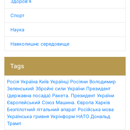
Здоров'я
Спорт
Наука
Навколишнє середовище
Tags
Росія
Україна
Київ
Українці
Росіяни
Володимир
Зеленський
Збройні сили України
Президент
(державна посада)
Ракета.
Президент України
Європейський Союз
Машина.
Європа
Харків
Безпілотний літальний апарат
Російська мова
Українська гривня
Укрінформ
НАТО
Дональд
Трамп