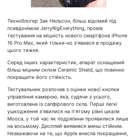
Техноблогер Зак Нельсон, більш відомий під
псевдонімом JerryRigEverything, провів
тестування на міцність нового смартфона iPhone
16 Pro Max, який тільки-но з'явився в продажу
цього тижня.
Серед інших характеристик, апарат оснащений
більш міцним склом Ceramic Shield, що повинно
покращити його стійкість.
Тестувальник розпочав з оцінки нової кнопки
управління камерою, яка, судячи з усього,
виготовлена із сапфірового скла. Перші легкі
ушкодження з'явилися на п'ятому рівні шкали
Мооса, у той час як подряпини проявилися лише
на восьмому. Дисплей виявився менш стійким.
Незважаючи на те, що Apple внесла покращення,