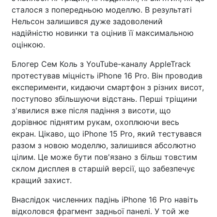
сталося з попередньою моделлю. В результаті
Нельсон залишився дуже задоволений
надійністю новинки та оцінив її максимальною
оцінкою.
Блогер Сем Коль з YouTube-каналу AppleTrack
протестував міцність iPhone 16 Pro. Він проводив
експерименти, кидаючи смартфон з різних висот,
поступово збільшуючи відстань. Перші тріщини
з'явилися вже після падіння з висоти, що
дорівнює піднятим рукам, охоплюючи весь
екран. Цікаво, що iPhone 15 Pro, який тестувався
разом з новою моделлю, залишився абсолютно
цілим. Це може бути пов'язано з більш товстим
склом дисплея в старшій версії, що забезпечує
кращий захист.
Внаслідок численних падінь iPhone 16 Pro навіть
відколовся фрагмент задньої панелі. У той же