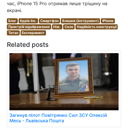
час, iPhone 15 Pro отримав лише тріщину на
екрані.
Блог
Apple Inc.
Смартфон
Блешня (інструмент)
IPhone
Пристрій відображення
Ніж.
Скло
Надійність конструкції
Титан
Експеримент
Related posts
Загинув пілот Повітряних Сил ЗСУ Олексій
Месь - Львівська Пошта