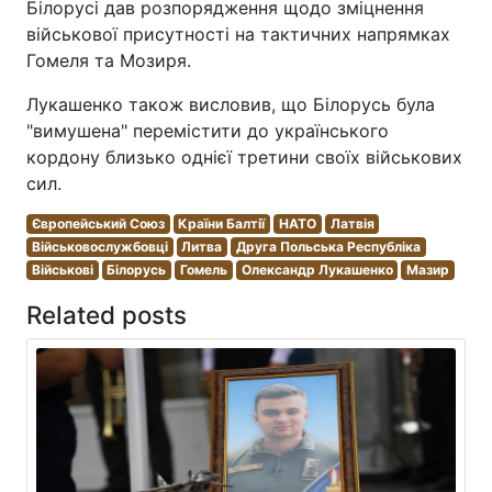
Білорусі дав розпорядження щодо зміцнення
військової присутності на тактичних напрямках
Гомеля та Мозиря.
Лукашенко також висловив, що Білорусь була
"вимушена" перемістити до українського
кордону близько однієї третини своїх військових
сил.
Європейський Союз
Країни Балтії
НАТО
Латвія
Військовослужбовці
Литва
Друга Польська Республіка
Військові
Білорусь
Гомель
Олександр Лукашенко
Мазир
Related posts