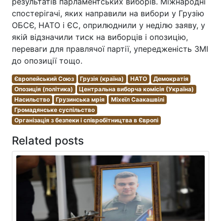
результатів парламентських виборів. Міжнародні
спостерігачі, яких направили на вибори у Грузію
ОБСЄ, НАТО і ЄС, оприлюднили у неділю заяву, у
якій відзначили тиск на виборців і опозицію,
переваги для правлячої партії, упередженість ЗМІ
до опозиції тощо.
Європейський Союз
Грузія (країна)
НАТО
Демократія
Опозиція (політика)
Центральна виборча комісія (Україна)
Насильство
Грузинська мрія
Міхеїл Саакашвілі
Громадянське суспільство
Організація з безпеки і співробітництва в Європі
Related posts