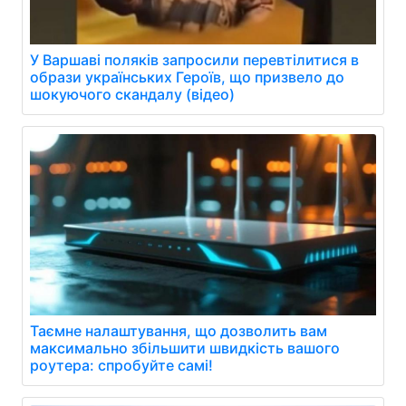
У Варшаві поляків запросили перевтілитися в
образи українських Героїв, що призвело до
шокуючого скандалу (відео)
Таємне налаштування, що дозволить вам
максимально збільшити швидкість вашого
роутера: спробуйте самі!