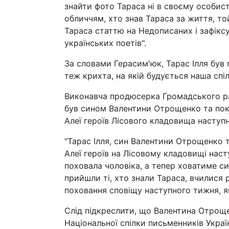
знайти фото Тараса ні в своєму особист
обличчям, хто знав Тараса за життя, то
Тараса статтю на Недописаних і зафіксу
українських поетів".
За словами Герасим'юк, Тарас Ілля був 
теж крихта, на якій будується наша спіл
Виконавча продюсерка Громадського ра
був сином Валентини Отрощенко та покі
Алеї героїв Лісового кладовища наступ
"Тарас Ілля, син Валентини Отрощенко та
Алеї героїв на Лісовому кладовищі нас
поховала чоловіка, а тепер ховатиме си
прийшли ті, хто знали Тараса, вчилися 
поховання сповіщу наступного тижня, як
Слід підкреслити, що Валентина Отроще
Національної спілки письменників Україн