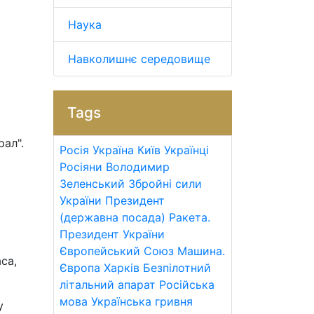
Наука
Навколишнє середовище
Tags
рал".
Росія
Україна
Київ
Українці
Росіяни
Володимир
Зеленський
Збройні сили
України
Президент
(державна посада)
Ракета.
Президент України
Європейський Союз
Машина.
са,
Європа
Харків
Безпілотний
літальний апарат
Російська
мова
Українська гривня
у