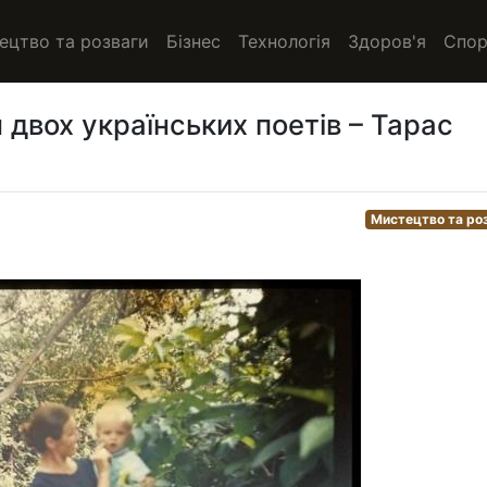
ецтво та розваги
Бізнес
Технологія
Здоров'я
Спор
 двох українських поетів – Тарас
Мистецтво та ро