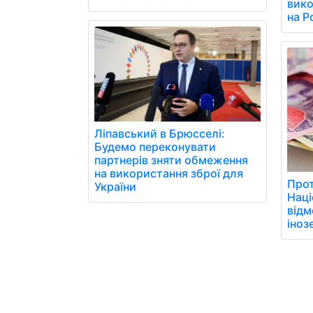
вико
на Р
Ліпавський в Брюсселі:
Будемо переконувати
партнерів зняти обмеження
на використання зброї для
Про
України
Наці
відм
іноз