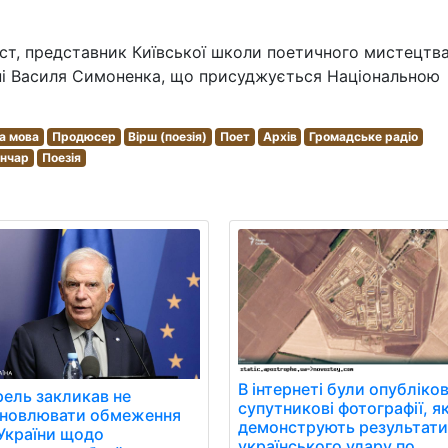
їст, представник Київської школи поетичного мистецтва
ені Василя Симоненка, що присуджується Національною
а мова
Продюсер
Вірш (поезія)
Поет
Архів
Громадське радіо
ончар
Поезія
В інтернеті були опубліков
ель закликав не
супутникові фотографії, як
ановлювати обмеження
демонструють результат
України щодо
українського удару по