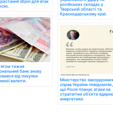
ристання зброї для атак
російських складах у
осію.
Тверській області та
Краснодарському краї.
тягом тижня
ональний банк знову
овився від покупки
Міністерство закордонни
емної валюти.
справ України повідомляє
що Росія планує атаки на
стратегічні об'єкти ядерно
енергетики.