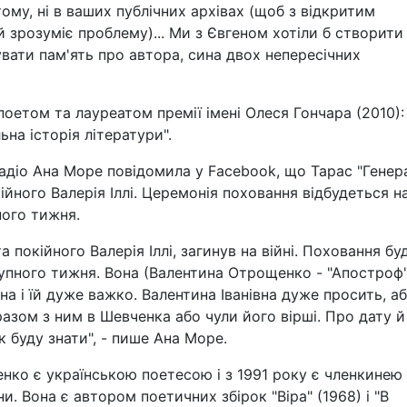
ому, ні в ваших публічних архівах (щоб з відкритим
й зрозуміє проблему)... Ми з Євгеном хотіли б створити
вати пам'ять про автора, сина двох непересічних
поетом та лауреатом премії імені Олеся Гончара (2010):
ьна історія літератури".
діо Ана Море повідомила у Facebook, що Тарас "Генер
йного Валерія Іллі. Церемонія поховання відбудеться н
ного тижня.
 покійного Валерія Іллі, загинув на війні. Поховання бу
тупного тижня. Вона (Валентина Отрощенко - "Апостроф"
на і їй дуже важко. Валентина Іванівна дуже просить, а
разом з ним в Шевченка або чули його вірші. Про дату й
 буду знати", - пише Ана Море.
нко є українською поетесою і з 1991 року є членкинею
и. Вона є автором поетичних збірок "Віра" (1968) і "В