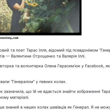
овий та поет Тарас Ілля, відомий під псевдонімом "Гене
тів — Валентини Отрощенко та Валерія Іллі.
вторка та волонтерка Олена Герасим'юк у Facebook, як
вали "Генералом" у певних колах.
к зазначила, що їй не вдається знайти зображення Тара
ному матеріалі.
ьше знаний в наших колах шевівців як Генерал. Я не мож