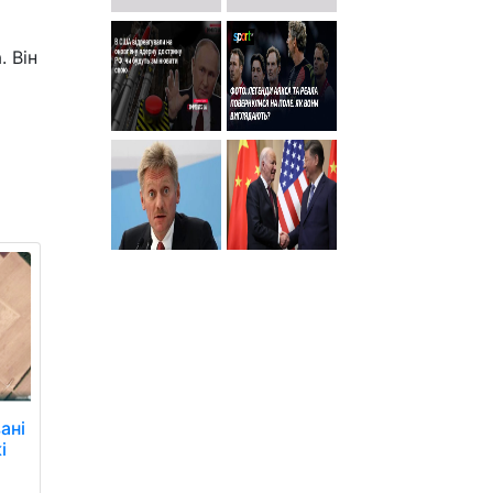
. Він
ані
і
и