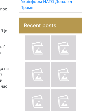
Укрінформ
НАТО
Дональд
Трамп
 про
Recent posts
 "Це
ал"
а
де на
)
би
 час