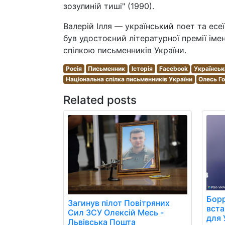
зозулиній тиші" (1990).
Валерій Ілля — український поет та есе
був удостоєний літературної премії ім
спілкою письменників України.
Росія
Письменник
Історія
Facebook
Українськ
Національна спілка письменників України
Олесь Г
Related posts
Борр
Загинув пілот Повітряних
вст
Сил ЗСУ Олексій Месь -
для 
Львівська Пошта