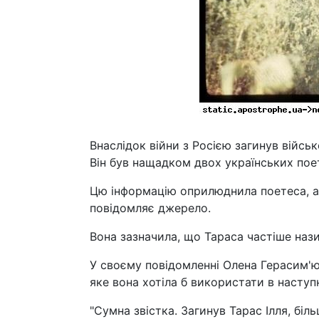
Внаслідок війни з Росією загинув військ
Він був нащадком двох українських пое
Цю інформацію оприлюднила поетеса, а
повідомляє джерело.
Вона зазначила, що Тараса частіше нази
У своєму повідомленні Олена Герасим'ю
яке вона хотіла б використати в наступ
"Сумна звістка. Загинув Тарас Ілля, біл