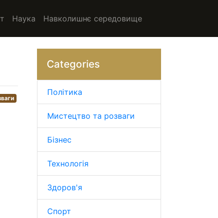
т
Наука
Навколишнє середовище
Categories
Політика
зваги
Мистецтво та розваги
Бізнес
Технологія
Здоров'я
Спорт