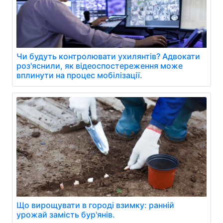
Чи будуть контролювати ухилянтів? Адвокати
роз'яснили, як відеоспостереження може
вплинути на процес мобілізації.
Що вирощувати в городі взимку: ранній
урожай замість бур'янів.