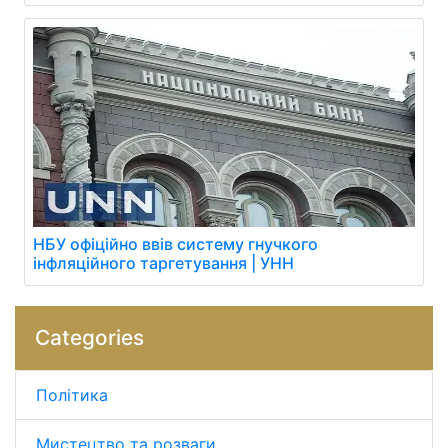
НБУ офіційно ввів систему гнучкого
інфляційного таргетування | УНН
Categories
Політика
Мистецтво та розваги