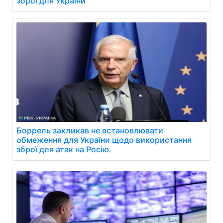
зброї для України
Боррель закликав не встановлювати
обмеження для України щодо використання
зброї для атак на Росію.