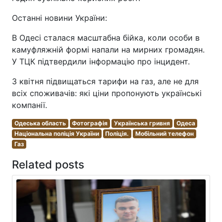
Останні новини України:
В Одесі сталася масштабна бійка, коли особи в
камуфляжній формі напали на мирних громадян.
У ТЦК підтвердили інформацію про інцидент.
З квітня підвищаться тарифи на газ, але не для
всіх споживачів: які ціни пропонують українські
компанії.
Одеська область
Фотографія
Українська гривня
Одеса
Національна поліція України
Поліція.
Мобільний телефон
Газ
Related posts