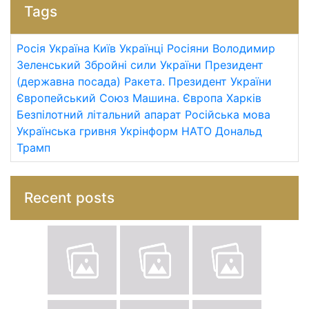
Tags
Росія
Україна
Київ
Українці
Росіяни
Володимир
Зеленський
Збройні сили України
Президент
(державна посада)
Ракета.
Президент України
Європейський Союз
Машина.
Європа
Харків
Безпілотний літальний апарат
Російська мова
Українська гривня
Укрінформ
НАТО
Дональд
Трамп
Recent posts