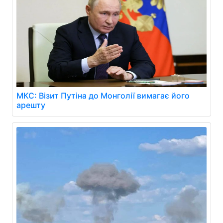
МКС: Візит Путіна до Монголії вимагає його
арешту