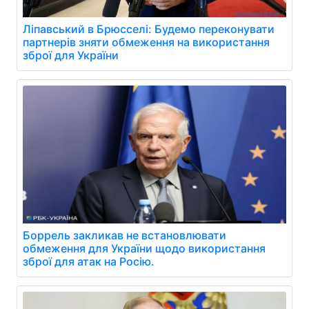
Ліпавський в Брюсселі: Будемо переконувати
партнерів зняти обмеження на використання
зброї для України
Боррель закликав не встановлювати
обмеження для України щодо використання
зброї для атак на Росію.