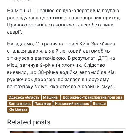
На місці ДТП рацює слідчо-оперативна група з
розслідування дорожньо-транспортних пригод.
Правоохоронці встановлюють всі обставини
аварії.
Нагадаємо, 11 травня на трасі Київ-Знамʼянка
сталася аварія, в якій легковий автомобіль
зіткнувся з вантажівкою. В результаті ДТП на
місці загинув 9-річний хлопчик. Слідство
виявило, що 38-річна водійка автомобіля Kia,
рухаючись дорогою, врізалася в нерухому
вантажівку Volvo, яка стояла в крайній смузі.
Одеська область
Машина.
Дорожньо-транспортна пригода
Вантажівка.
Пасажир
Нещасний випадок
Вольво
Kia Motors
Related posts