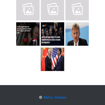
©
Мить Новин