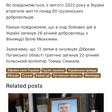
Як повідомляється, з лютого 2022 року в Україні
втратили життя понад 60 грузинських
добровольців.
Раніше повідомляли, що в ході бойових дій в
Україні загинув 26-річний доброволець з
Фінляндії Вілле Мюккянен.
Зазначимо, що 13 липня в околицях Діброви
Луганської області трагічно загинув 22-річний
польський волонтер Томаш Сенкала.
Збройні сили України
Грузія (країна)
Українська правда
Абхазія
Сухумі
Бойові дії
Луганська область
Фінляндія
Related posts