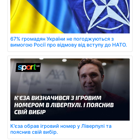
67% громадян України не погоджуються з
вимогою Росії про відмову від вступу до НАТО.
К'єза обрав ігровий номер у Ліверпулі та
пояснив свій вибір.