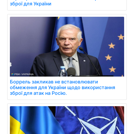
зброї для України
Боррель закликав не встановлювати
обмеження для України щодо використання
зброї для атак на Росію.