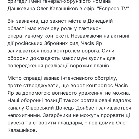
бригади імені генерал-хорунжого Романа
Дашкевича Олег Калашніков в ефірі "Еспресо.TV".
Він зазначив, що захист міста в Донецькій
області має ключову роль у тактико-
оперативному контексті. Незважаючи на активні
дії російських Збройних сил, Часів Яр
залишається поза контролем ворога. Сили
оборони докладають максимум зусиль для
попередження реалізації ворожих планів.
Місто справді зазнає інтенсивного обстрілу,
проте стверджувати, що ворог контролює Часів
Яр за допомогою вогневого ураження, не можна.
Наші оборонні позиції також розташовані вздовж
каналу Сіверський Донець-Донбас і залишаються
непохитними. Загарбники не можуть прорвати ці
рубежі та створити плацдарм, – повідомив Олег
Калашніков.