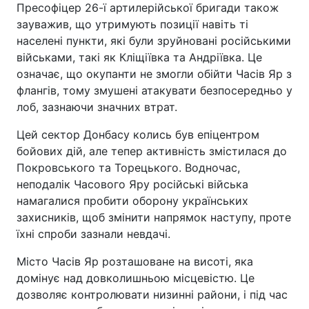
Пресофіцер 26-ї артилерійської бригади також
зауважив, що утримують позиції навіть ті
населені пункти, які були зруйновані російськими
військами, такі як Кліщіївка та Андріївка. Це
означає, що окупанти не змогли обійти Часів Яр з
флангів, тому змушені атакувати безпосередньо у
лоб, зазнаючи значних втрат.
Цей сектор Донбасу колись був епіцентром
бойових дій, але тепер активність змістилася до
Покровського та Торецького. Водночас,
неподалік Часового Яру російські війська
намагалися пробити оборону українських
захисників, щоб змінити напрямок наступу, проте
їхні спроби зазнали невдачі.
Місто Часів Яр розташоване на висоті, яка
домінує над довколишньою місцевістю. Це
дозволяє контролювати низинні райони, і під час