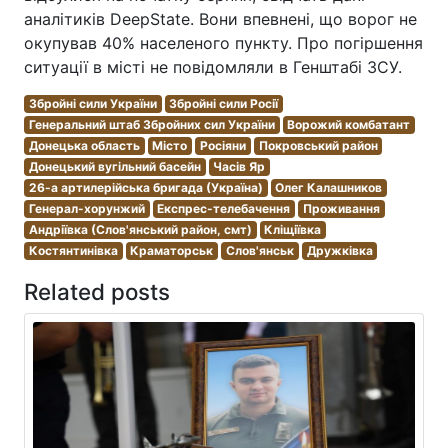
аналітиків DeepState. Вони впевнені, що ворог не
окупував 40% населеного пункту. Про погіршення
ситуації в місті не повідомляли в Генштабі ЗСУ.
Збройні сили України
Збройні сили Росії
Генеральний штаб Збройних сил України
Ворожий комбатант
Донецька область
Місто
Росіяни
Покровський район
Донецький вугільний басейн
Часів Яр
26-а артилерійська бригада (Україна)
Олег Калашников
Генерал-хорунжий
Експрес-телебачення
Проживання
Андріївка (Слов'янський район, смт)
Кліщіївка
Костянтинівка
Краматорськ
Слов'янськ
Дружківка
Related posts