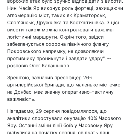
ворожих атак було зручно відповідати з висоти.
Нині Часів Яр виконує роль фортеці, захищаючи
агломерацію міст, таких як Краматорськ,
Слов'янськ, Дружківка та Костянтинівка. З цієї
висоти також можна контролювати важливі
логістичні маршрути. Окрім того, звідси
забезпечується охорона північного флангу
Покровського напрямку, не дозволяючи
противнику проникнути і завдати удару", --
розповів Олег Калашніков.
Зрештою, зазначив пресофіцер 26-ї
артилерійської бригади, що маленьке містечко
на Донбасі має значну оперативно-тактичну
важливість.
Нагадаємо, 29 серпня повідомлялося, що
аналітики спростували окупацію 40% Часового
Яру. Останні зміни лінії боїв у Часовому Яру
відбулися на початку серпня, свідчать дані