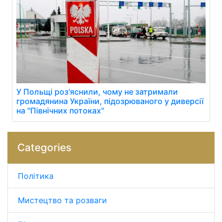
У Польщі роз'яснили, чому не затримали
громадянина України, підозрюваного у диверсії
на "Північних потоках"
Categories
Політика
Мистецтво та розваги