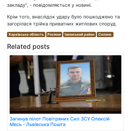
закладу", - повідомляється у новині.
Крім того, внаслідок удару було пошкоджено та
загорілася трійка приватних житлових споруд.
Харківська область
Росіяни
Ізюмський район
Солоне.
Related posts
Загинув пілот Повітряних Сил ЗСУ Олексій
Месь - Львівська Пошта