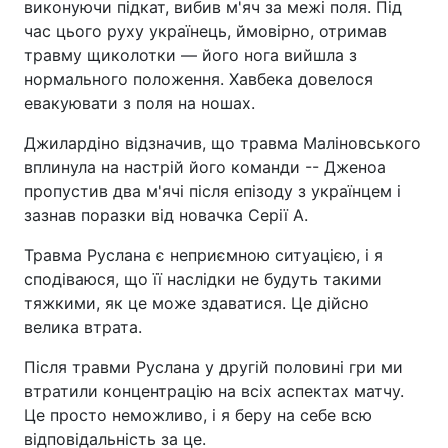
виконуючи підкат, вибив м'яч за межі поля. Під
час цього руху українець, ймовірно, отримав
травму щиколотки — його нога вийшла з
нормального положення. Хавбека довелося
евакуювати з поля на ношах.
Джилардіно відзначив, що травма Маліновського
вплинула на настрій його команди -- Дженоа
пропустив два м'ячі після епізоду з українцем і
зазнав поразки від новачка Серії А.
Травма Руслана є неприємною ситуацією, і я
сподіваюся, що її наслідки не будуть такими
тяжкими, як це може здаватися. Це дійсно
велика втрата.
Після травми Руслана у другій половині гри ми
втратили концентрацію на всіх аспектах матчу.
Це просто неможливо, і я беру на себе всю
відповідальність за це.