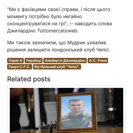
"Ми є фахівцями своєї справи, і після цього
моменту потрібно було негайно
сконцентруватися на грі", -- наводить слова
Джилардіно Tuttomercatoweb.
Ми також зазначили, що Мудрик ухвалив
рішення залишити лондонський клуб Челсі.
Серія A
Українці
Альберто Джилардіно
А.С. Рома
Генуя C.F.C.
Футбольний клуб "Челсі".
Related posts