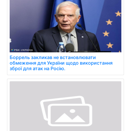
Боррель закликав не встановлювати
обмеження для України щодо використання
зброї для атак на Росію.