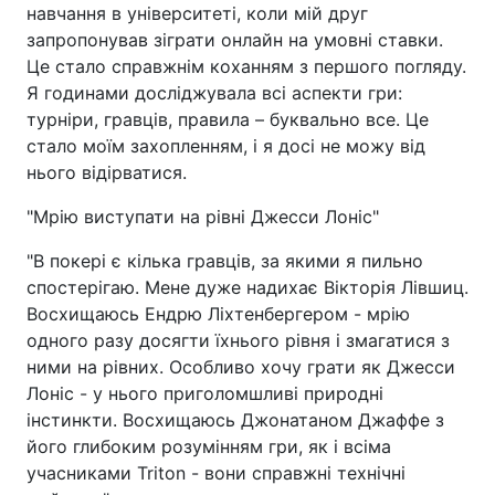
навчання в університеті, коли мій друг
запропонував зіграти онлайн на умовні ставки.
Це стало справжнім коханням з першого погляду.
Я годинами досліджувала всі аспекти гри:
турніри, гравців, правила – буквально все. Це
стало моїм захопленням, і я досі не можу від
нього відірватися.
"Мрію виступати на рівні Джесси Лоніс"
"В покері є кілька гравців, за якими я пильно
спостерігаю. Мене дуже надихає Вікторія Лівшиц.
Восхищаюсь Ендрю Ліхтенбергером - мрію
одного разу досягти їхнього рівня і змагатися з
ними на рівних. Особливо хочу грати як Джесси
Лоніс - у нього приголомшливі природні
інстинкти. Восхищаюсь Джонатаном Джаффе з
його глибоким розумінням гри, як і всіма
учасниками Triton - вони справжні технічні