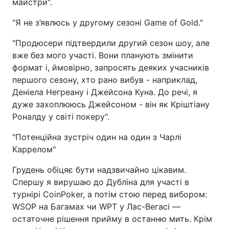
майстри".
"Я не з’явлюсь у другому сезоні Game of Gold."
"Продюсери підтвердили другий сезон шоу, але
вже без мого участі. Вони планують змінити
формат і, ймовірно, запросять деяких учасників
першого сезону, хто рано вибув - наприклад,
Деніела Негреану і Джейсона Куна. До речі, я
дуже захоплююсь Джейсоном - він як Кріштіану
Роналду у світі покеру".
"Потенційна зустріч один на один з Чарлі
Каррелом"
Грудень обіцяє бути надзвичайно цікавим.
Спершу я вирушаю до Дубліна для участі в
турнірі CoinPoker, а потім стою перед вибором:
WSOP на Багамах чи WPT у Лас-Вегасі —
остаточне рішення прийму в останню мить. Крім