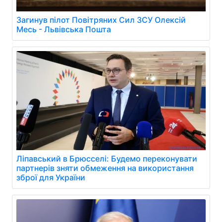
Загинув пілот Повітряних Сил ЗСУ Олексій
Месь - Львівська Пошта
Ліпавський в Брюсселі: Будемо переконувати
партнерів зняти обмеження на використання
зброї для України