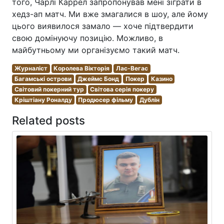
того, Чарлі Каррел запропонував мені зіграти в
хедз-ап матч. Ми вже змагалися в шоу, але йому
цього виявилося замало — хоче підтвердити
свою домінуючу позицію. Можливо, в
майбутньому ми організуємо такий матч.
Журналіст
Королева Вікторія
Лас-Вегас
Багамські острови
Джеймс Бонд
Покер
Казино
Світовий покерний тур
Світова серія покеру
Кріштіану Роналду
Продюсер фільму
Дублін
Related posts