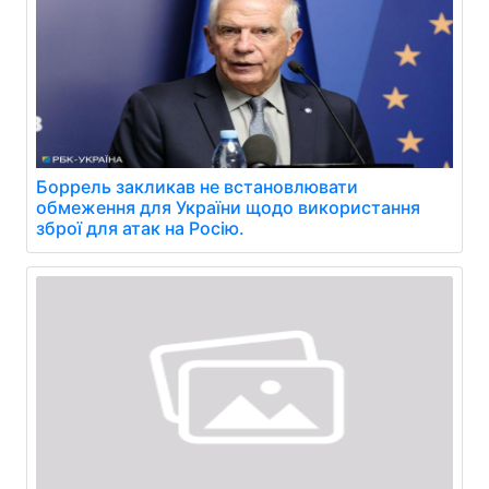
Боррель закликав не встановлювати
обмеження для України щодо використання
зброї для атак на Росію.