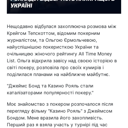
Нещодавно відбулася захоплююча розмова між
Крейгом Тепскоттом, відомим покерним
журналістом, та Ольгою Єрмольчевою,
найуспішнішою покеристкою України та
очільницею жіночого рейтингу All Time Money
List. Ольга відкрила завісу над своєю історією в
світі покеру, розповіла про своїх кумирів і
поділилася планами на найближче майбутнє.
"Джеймс Бонд та Казино Рояль стали
каталізаторами популярності покеру."
Моє знайомство з покером розпочалося після
перегляду фільму "Казино Рояль" з Джеймсом
Бондом. Мене вразила його захопливість.
Перший раз я взяла участь у турнірі під час