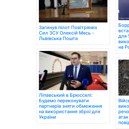
Борр
Загинув пілот Повітряних
вст
Сил ЗСУ Олексій Месь -
для 
Львівська Пошта
вико
на Р
Ліпавський в Брюсселі:
Війс
Будемо переконувати
вико
партнерів зняти обмеження
речо
на використання зброї для
атак
України
пові