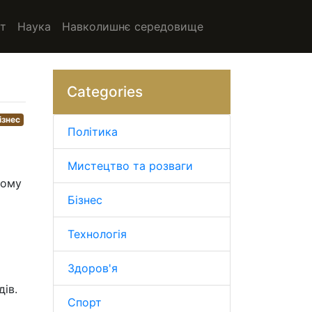
т
Наука
Навколишнє середовище
Categories
ізнес
Політика
Мистецтво та розваги
ному
Бізнес
Технологія
Здоров'я
ів.
Спорт