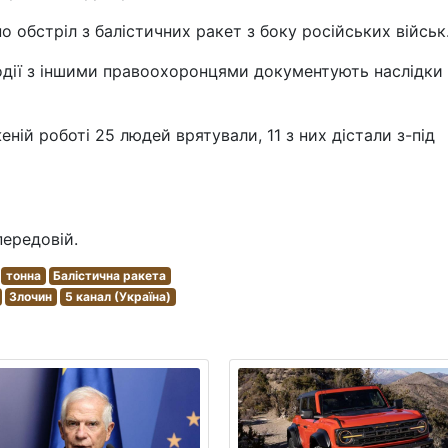
о обстріл з балістичних ракет з боку російських військ
одії з іншими правоохоронцями документують наслідки
ній роботі 25 людей врятували, 11 з них дістали з-під
передовій.
тонна
Балістична ракета
Злочин
5 канал (Україна)