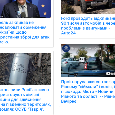
Ford проводить відкликан
ель закликав не
90 тисяч автомобілів чер
ановлювати обмеження
проблеми з двигунами -
України щодо
Auto24
ристання зброї для атак
осію.
Проігнорувавши світлофор
Рівному "піймали" і водія, 
ькові сили Росії активно
пішохода. Місто - Новини
ристовують хімічні
Рівного та області -- Рівне
вини для здійснення
Вечірнє
 на південних територіях,
домляє ОСУВ "Таврія".