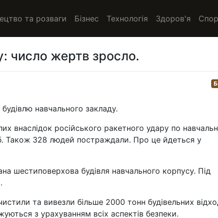
ецтво та розваги
Бізнес
Технологія
Здоров'я
Спор
у: число жертв зросло.
Б
будівлю навчального закладу.
лих внаслідок російського ракетного удару по навчаль
б. Також 328 людей постраждали. Про це йдеться у
ана шестиповерхова будівля навчального корпусу. Під
.
истили та вивезли більше 2000 тонн будівельних відход
жуються з урахуванням всіх аспектів безпеки.