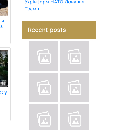
Укрінформ
НАТО
Дональд
Трамп
ня
ез
Recent posts
: у
і