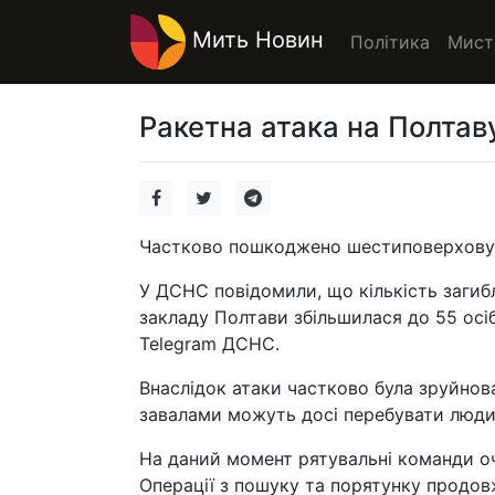
Мить Новин
Політика
Мист
Ракетна атака на Полтав
Частково пошкоджено шестиповерхову 
У ДСНС повідомили, що кількість загиб
закладу Полтави збільшилася до 55 осі
Telegram ДСНС.
Внаслідок атаки частково була зруйнов
завалами можуть досі перебувати люди
На даний момент рятувальні команди оч
Операції з пошуку та порятунку продов