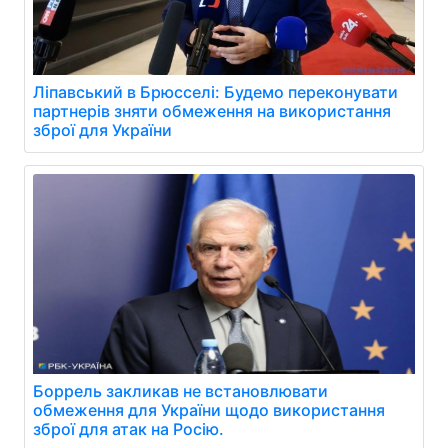
Ліпавський в Брюсселі: Будемо переконувати
партнерів зняти обмеження на використання
зброї для України
Боррель закликав не встановлювати
обмеження для України щодо використання
зброї для атак на Росію.