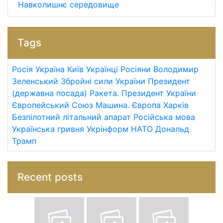
Навколишнє середовище
Tags
Росія
Україна
Київ
Українці
Росіяни
Володимир
Зеленський
Збройні сили України
Президент
(державна посада)
Ракета.
Президент України
Європейський Союз
Машина.
Європа
Харків
Безпілотний літальний апарат
Російська мова
Українська гривня
Укрінформ
НАТО
Дональд
Трамп
Recent posts