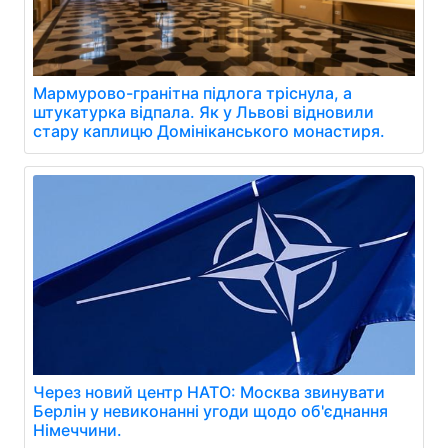
Мармурово-гранітна підлога тріснула, а
штукатурка відпала. Як у Львові відновили
стару каплицю Домініканського монастиря.
Через новий центр НАТО: Москва звинувати
Берлін у невиконанні угоди щодо об'єднання
Німеччини.