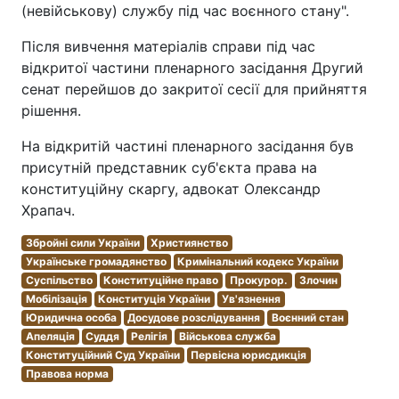
(невійськову) службу під час воєнного стану".
Після вивчення матеріалів справи під час
відкритої частини пленарного засідання Другий
сенат перейшов до закритої сесії для прийняття
рішення.
На відкритій частині пленарного засідання був
присутній представник суб'єкта права на
конституційну скаргу, адвокат Олександр
Храпач.
Збройні сили України
Християнство
Українське громадянство
Кримінальний кодекс України
Суспільство
Конституційне право
Прокурор.
Злочин
Мобілізація
Конституція України
Ув'язнення
Юридична особа
Досудове розслідування
Воєнний стан
Апеляція
Суддя
Релігія
Військова служба
Конституційний Суд України
Первісна юрисдикція
Правова норма