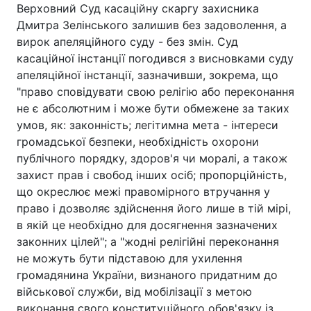
Верховний Суд касаційну скаргу захисника
Дмитра Зелінського залишив без задоволення, а
вирок апеляційного суду - без змін. Суд
касаційної інстанції погодився з висновками суду
апеляційної інстанції, зазначивши, зокрема, що
"право сповідувати свою релігію або переконання
не є абсолютним і може бути обмежене за таких
умов, як: законність; легітимна мета - інтереси
громадської безпеки, необхідність охорони
публічного порядку, здоров'я чи моралі, а також
захист прав і свобод інших осіб; пропорційність,
що окреслює межі правомірного втручання у
право і дозволяє здійснення його лише в тій мірі,
в якій це необхідно для досягнення зазначених
законних цілей"; а "жодні релігійні переконання
не можуть бути підставою для ухилення
громадянина України, визнаного придатним до
військової служби, від мобілізації з метою
виконання свого конституційного обов'язку із