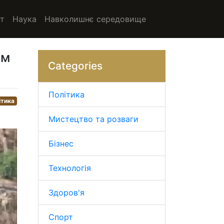
т
Наука
Навколишнє середовище
им
Categories
Політика
ітика
Мистецтво та розваги
Бізнес
Технологія
Здоров'я
Спорт