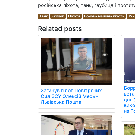
російська піхота, танк, гаубиця і проти
Танк
Екіпаж
Піхота
Бойова машина піхоти
72-
Related posts
Борр
Загинув пілот Повітряних
вст
Сил ЗСУ Олексій Месь -
для 
Львівська Пошта
вико
на Р