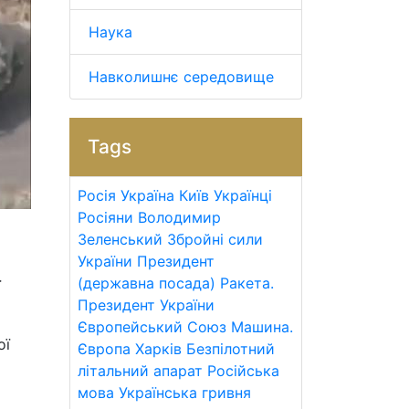
Наука
Навколишнє середовище
Tags
Росія
Україна
Київ
Українці
Росіяни
Володимир
Зеленський
Збройні сили
України
Президент
(державна посада)
Ракета.
ї
Президент України
Європейський Союз
Машина.
ої
Європа
Харків
Безпілотний
літальний апарат
Російська
мова
Українська гривня