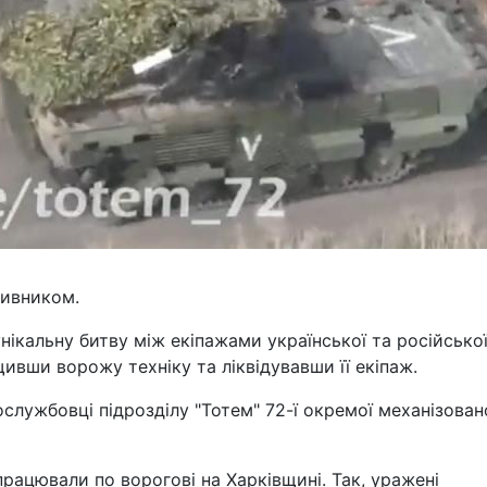
тивником.
ікальну битву між екіпажами української та російсько
ивши ворожу техніку та ліквідувавши її екіпаж.
службовці підрозділу "Тотем" 72-ї окремої механізован
працювали по ворогові на Харківщині. Так, уражені