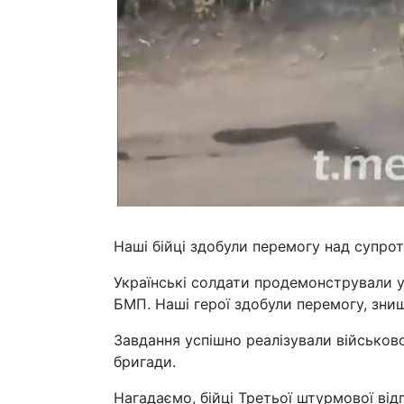
Наші бійці здобули перемогу над супро
Українські солдати продемонстрували ун
БМП. Наші герої здобули перемогу, знищ
Завдання успішно реалізували військово
бригади.
Нагадаємо, бійці Третьої штурмової від