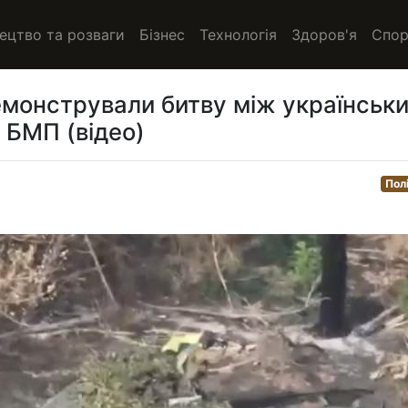
ецтво та розваги
Бізнес
Технологія
Здоров'я
Спор
демонстрували битву між українськ
 БМП (відео)
Пол