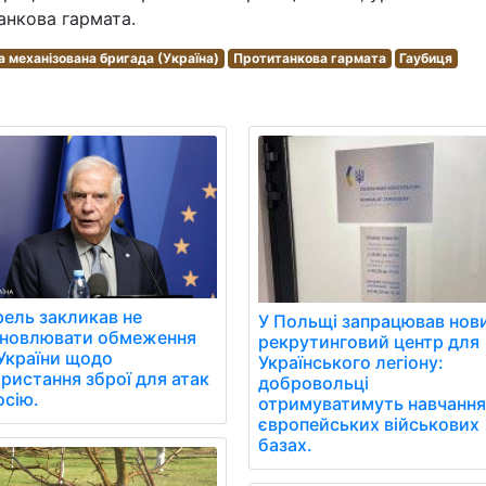
танкова гармата.
а механізована бригада (Україна)
Протитанкова гармата
Гаубиця
ель закликав не
У Польщі запрацював нов
ановлювати обмеження
рекрутинговий центр для
України щодо
Українського легіону:
ристання зброї для атак
добровольці
осію.
отримуватимуть навчання
європейських військових
базах.