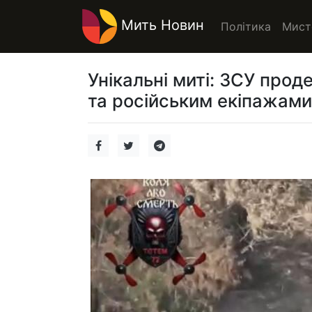
Мить Новин
Політика
Мист
Унікальні миті: ЗСУ про
та російським екіпажами