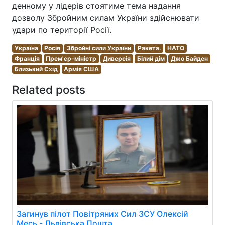
денному у лідерів стоятиме тема надання
дозволу Збройним силам України здійснювати
удари по території Росії.
Україна
Росія
Збройні сили України
Ракета.
НАТО
Франція
Прем'єр-міністр
Диверсія
Білий дім
Джо Байден
Близький Схід
Армія США
Related posts
Загинув пілот Повітряних Сил ЗСУ Олексій
Месь - Львівська Пошта