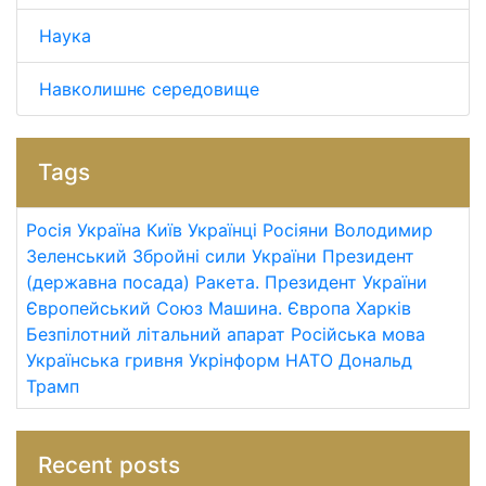
Наука
Навколишнє середовище
Tags
Росія
Україна
Київ
Українці
Росіяни
Володимир
Зеленський
Збройні сили України
Президент
(державна посада)
Ракета.
Президент України
Європейський Союз
Машина.
Європа
Харків
Безпілотний літальний апарат
Російська мова
Українська гривня
Укрінформ
НАТО
Дональд
Трамп
Recent posts