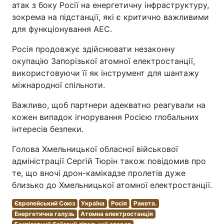
атак з боку Росії на енергетичну інфраструктуру,
зокрема на підстанції, які є критично важливими
для функціонування АЕС.
Росія продовжує здійснювати незаконну
окупацію Запорізької атомної електростанції,
використовуючи її як інструмент для шантажу
міжнародної спільноти.
Важливо, щоб партнери адекватно реагували на
кожен випадок ігнорування Росією глобальних
інтересів безпеки.
Голова Хмельницької обласної військової
адміністрації Сергій Тюрін також повідомив про
те, що вночі дрон-камікадзе пролетів дуже
близько до Хмельницької атомної електростанції.
Європейський Союз
Україна
Росія
Ракета.
Енергетична галузь
Атомна електростанція