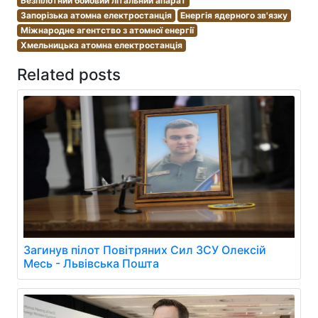
Безпілотний бойовий літальний апарат
Запорізька атомна електростанція
Енергія ядерного зв'язку
Міжнародне агентство з атомної енергії
Хмельницька атомна електростанція
Related posts
Загинув пілот Повітряних Сил ЗСУ Олексій
Месь - Львівська Пошта