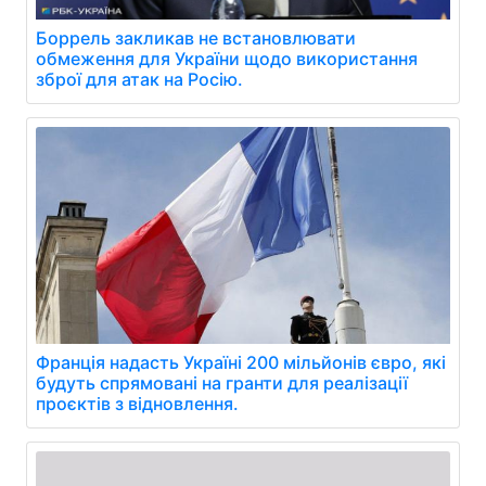
Боррель закликав не встановлювати
обмеження для України щодо використання
зброї для атак на Росію.
Франція надасть Україні 200 мільйонів євро, які
будуть спрямовані на гранти для реалізації
проєктів з відновлення.