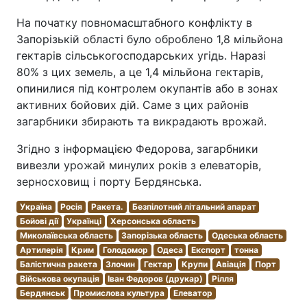
На початку повномасштабного конфлікту в
Запорізькій області було оброблено 1,8 мільйона
гектарів сільськогосподарських угідь. Наразі
80% з цих земель, а це 1,4 мільйона гектарів,
опинилися під контролем окупантів або в зонах
активних бойових дій. Саме з цих районів
загарбники збирають та викрадають врожай.
Згідно з інформацією Федорова, загарбники
вивезли урожай минулих років з елеваторів,
зерносховищ і порту Бердянська.
Україна
Росія
Ракета.
Безпілотний літальний апарат
Бойові дії
Українці
Херсонська область
Миколаївська область
Запорізька область
Одеська область
Артилерія
Крим
Голодомор
Одеса
Експорт
тонна
Балістична ракета
Злочин
Гектар
Крупи
Авіація
Порт
Військова окупація
Іван Федоров (друкар)
Рілля
Бердянськ
Промислова культура
Елеватор