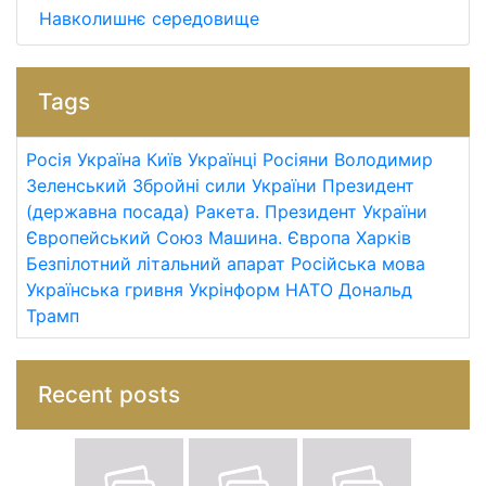
Навколишнє середовище
Tags
Росія
Україна
Київ
Українці
Росіяни
Володимир
Зеленський
Збройні сили України
Президент
(державна посада)
Ракета.
Президент України
Європейський Союз
Машина.
Європа
Харків
Безпілотний літальний апарат
Російська мова
Українська гривня
Укрінформ
НАТО
Дональд
Трамп
Recent posts