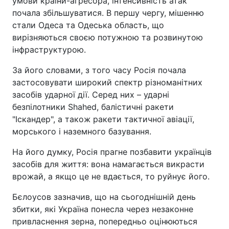
умови країни-агресора, інтенсивність атак
почала збільшуватися. В першу чергу, мішенню
стали Одеса та Одеська область, що
вирізняються своєю потужною та розвинутою
інфраструктурою.
За його словами, з того часу Росія почала
застосовувати широкий спектр різноманітних
засобів ударної дії. Серед них – ударні
безпілотники Shahed, балістичні ракети
"Іскандер", а також ракети тактичної авіації,
морського і наземного базування.
На його думку, Росія прагне позбавити українців
засобів для життя: вона намагається викрасти
врожай, а якщо це не вдається, то руйнує його.
Бєлоусов зазначив, що на сьогоднішній день
збитки, які Україна понесла через незаконне
привласнення зерна, попередньо оцінюються