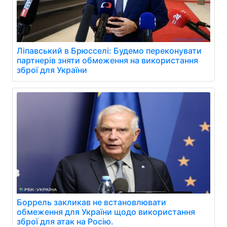
Ліпавський в Брюсселі: Будемо переконувати
партнерів зняти обмеження на використання
зброї для України
Боррель закликав не встановлювати
обмеження для України щодо використання
зброї для атак на Росію.