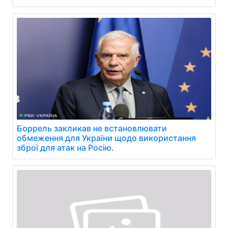
Боррель закликав не встановлювати
обмеження для України щодо використання
зброї для атак на Росію.