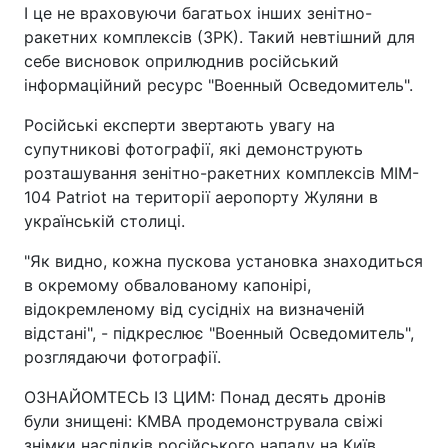
І це не враховуючи багатьох інших зенітно-
ракетних комплексів (ЗРК). Такий невтішний для
себе висновок оприлюднив російський
інформаційний ресурс "Военный Осведомитель".
Російські експерти звертають увагу на
супутникові фотографії, які демонструють
розташування зенітно-ракетних комплексів MIM-
104 Patriot на території аеропорту Жуляни в
українській столиці.
"Як видно, кожна пускова установка знаходиться
в окремому обвалованому капонірі,
відокремленому від сусідніх на визначеній
відстані", - підкреслює "Военный Осведомитель",
розглядаючи фотографії.
ОЗНАЙОМТЕСЬ ІЗ ЦИМ: Понад десять дронів
були знищені: КМВА продемонструвала свіжі
знімки наслідків російського нападу на Київ.