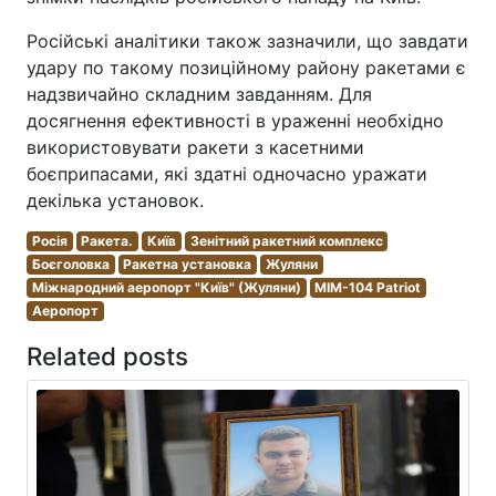
Російські аналітики також зазначили, що завдати
удару по такому позиційному району ракетами є
надзвичайно складним завданням. Для
досягнення ефективності в ураженні необхідно
використовувати ракети з касетними
боєприпасами, які здатні одночасно уражати
декілька установок.
Росія
Ракета.
Київ
Зенітний ракетний комплекс
Боєголовка
Ракетна установка
Жуляни
Міжнародний аеропорт "Київ" (Жуляни)
MIM-104 Patriot
Аеропорт
Related posts