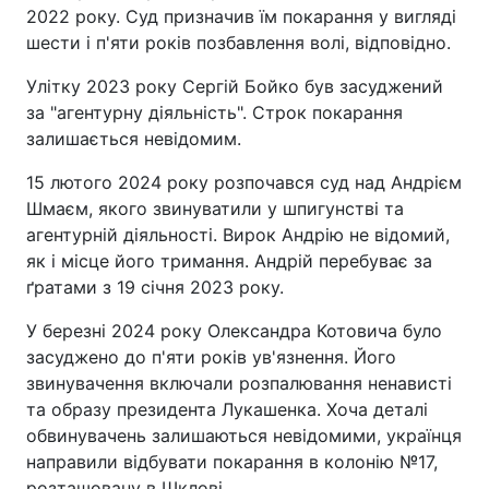
2022 року. Суд призначив їм покарання у вигляді
шести і п'яти років позбавлення волі, відповідно.
Улітку 2023 року Сергій Бойко був засуджений
за "агентурну діяльність". Строк покарання
залишається невідомим.
15 лютого 2024 року розпочався суд над Андрієм
Шмаєм, якого звинуватили у шпигунстві та
агентурній діяльності. Вирок Андрію не відомий,
як і місце його тримання. Андрій перебуває за
ґратами з 19 січня 2023 року.
У березні 2024 року Олександра Котовича було
засуджено до п'яти років ув'язнення. Його
звинувачення включали розпалювання ненависті
та образу президента Лукашенка. Хоча деталі
обвинувачень залишаються невідомими, українця
направили відбувати покарання в колонію №17,
розташовану в Шклові.