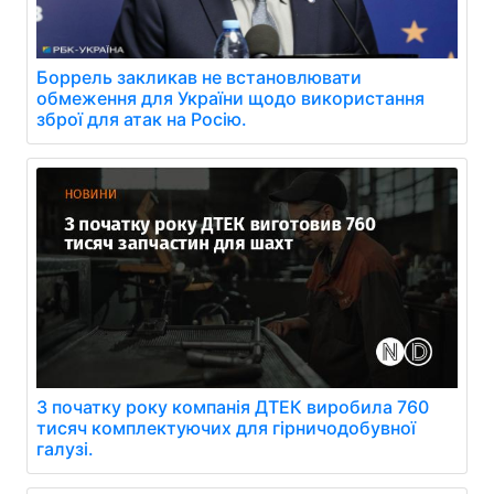
Боррель закликав не встановлювати
обмеження для України щодо використання
зброї для атак на Росію.
З початку року компанія ДТЕК виробила 760
тисяч комплектуючих для гірничодобувної
галузі.