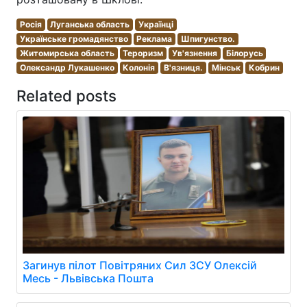
Росія
Луганська область
Українці
Українське громадянство
Реклама
Шпигунство.
Житомирська область
Тероризм
Ув'язнення
Білорусь
Олександр Лукашенко
Колонія
В'язниця.
Мінськ
Кобрин
Related posts
Загинув пілот Повітряних Сил ЗСУ Олексій
Месь - Львівська Пошта