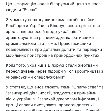
Цю інформацію надає білоруський центр з прав
людини "Вясна".
З моменту початку широкомасштабної війни
Росії проти України, в Білорусі спостерігається
зростання репресій щодо українців: їх
арештовують за різними адміністративними та
кримінальними статтями. Правозахисники
повідомляють про детальні допити та перевірки
мобільних пристроїв на прикордонних пунктах.
Крім того, українці в Білорусі стали жертвами
переслідувань через підозри у "співробітництві з
українськими спецслужбами".
У статтях, що висвітлюють теми "шпигунства" та
"агентурної діяльності", згадуються принаймні
вісім українців. Зазвичай джерелом інформації
про ці справи виступають пропагандистські
програми на білоруському телебаченні. Судові