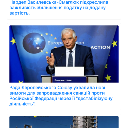
Нардеп Василевська-Смаглюк підкреслила
важливість збільшення податку на додану
вартість.
Рада Європейського Союзу ухвалила нові
вимоги для запровадження санкцій проти
Російської Федерації через її "дестабілізуючу
діяльність".