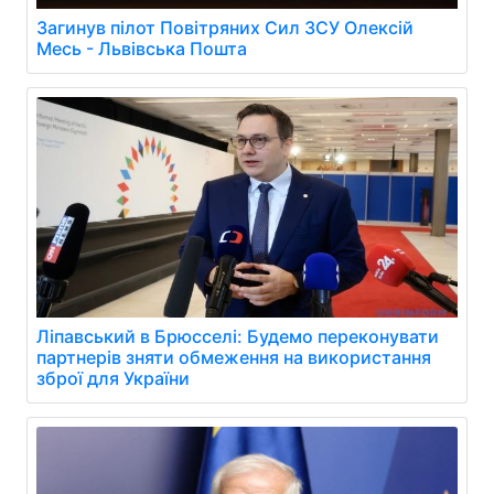
Загинув пілот Повітряних Сил ЗСУ Олексій
Месь - Львівська Пошта
Ліпавський в Брюсселі: Будемо переконувати
партнерів зняти обмеження на використання
зброї для України