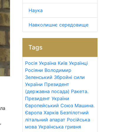
Наука
Навколишнє середовище
Tags
Росія
Україна
Київ
Українці
Росіяни
Володимир
Зеленський
Збройні сили
України
Президент
(державна посада)
Ракета.
Президент України
Європейський Союз
Машина.
ала
Європа
Харків
Безпілотний
літальний апарат
Російська
,
мова
Українська гривня