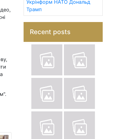
Укрінформ
НАТО
Дональд
Трамп
ідео,
сні
Recent posts
ву,
ати
на
м".