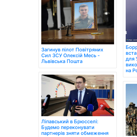
Борр
Загинув пілот Повітряних
вст
Сил ЗСУ Олексій Месь -
для 
Львівська Пошта
вико
на Р
Ліпавський в Брюсселі:
Будемо переконувати
партнерів зняти обмеження