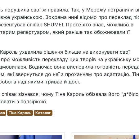
ль порушила свої ж правила. Так, у Мережу потрапили в
е вже українською. Зокрема нині відомо про переклад пі
резентував співак SHUMEI. Проте хто знає, можливо в
старим репертуаром, який раніше так обожнювали її
 Кароль ухвалила рішення більше не виконувати свої
ли про можливість перекладу цих творів на українську мо
відмовилася. Водночас вона висловила готовність перед
 які звернуться до неї з проханням про адаптацію. Ті
 робота над якими триває й досі.
півак зізнався, чому Тіна Кароль обізвала його "д*біло
цювати з попзіркою.
ова
Тіна Кароль
Каталог