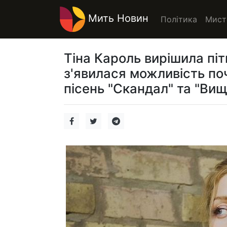
Мить Новин
Політика
Мист
Тіна Кароль вирішила піт
з'явилася можливість поч
пісень "Скандал" та "Вищ