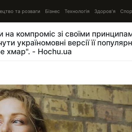
ецтво та розваги
Бізнес
Технологія
Здоров'я
Спор
и на компроміс зі своїми принципа
ути україномовні версії її популяр
е хмар". - Hochu.ua