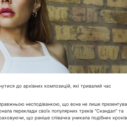
нутися до архівних композицій, які тривалий час
справжньою несподіванкою, що вона не лише презентув
нала переклади своїх популярних треків "Скандал" та
раховуючи, що раніше співачка уникала подібних кроків