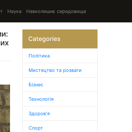
т
Наука
Навколишнє середовище
ми:
Categories
них
Політика
Мистецтво та розваги
Бізнес
Технологія
Здоров'я
Спорт