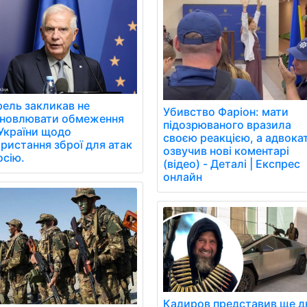
ель закликав не
Убивство Фаріон: мати
ановлювати обмеження
підозрюваного вразила
України щодо
своєю реакцією, а адвока
ристання зброї для атак
озвучив нові коментарі
осію.
(відео) - Деталі | Експрес
онлайн
Кадиров представив ще д