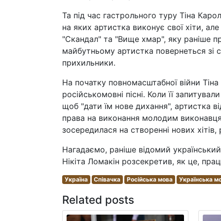
Та під час гастрольного туру Тіна Каро
на яких артистка виконує свої хіти, ал
"Скандал" та "Вище хмар", яку раніше п
майбутньому артистка повернеться зі 
прихильники.
На початку повномасштабної війни Тіна
російськомовні пісні. Коли її запитува
щоб "дати їм нове дихання", артистка 
права на виконання молодим виконавцям,
зосередилася на створенні нових хітів,
Нагадаємо, раніше відомий український с
Нікіта Ломакін розсекретив, як це, пра
Україна
Співачка
Російська мова
Українська м
Related posts