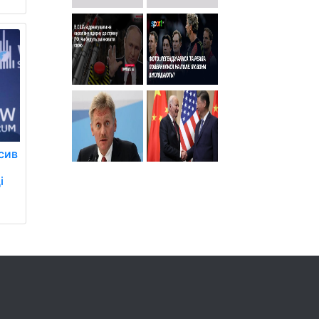
сив
і