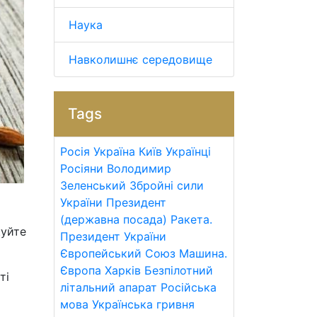
Наука
Навколишнє середовище
Tags
Росія
Україна
Київ
Українці
Росіяни
Володимир
Зеленський
Збройні сили
України
Президент
(державна посада)
Ракета.
куйте
Президент України
Європейський Союз
Машина.
Європа
Харків
Безпілотний
ті
літальний апарат
Російська
мова
Українська гривня