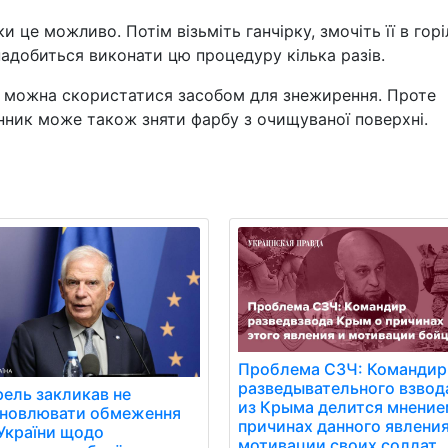
и це можливо. Потім візьміть ганчірку, змочіть її в горіл
надобиться виконати цю процедуру кілька разів.
 можна скористатися засобом для знежирення. Проте
нник може також зняти фарбу з очищуваної поверхні.
Проблема СЗЧ: Командир
разведывательного взвод
ель закликав не
из Крыма делится мнение
ановлювати обмеження
причинах данного явления
України щодо
мотивации своих солдат.