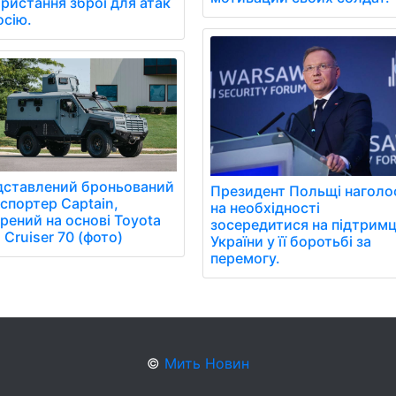
ристання зброї для атак
осію.
дставлений броньований
Президент Польщі наголо
спортер Captain,
на необхідності
рений на основі Toyota
зосередитися на підтримц
 Cruiser 70 (фото)
України у її боротьбі за
перемогу.
©
Мить Новин