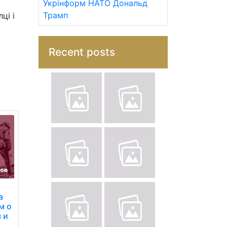
Укрінформ
НАТО
Дональд
Трамп
ці і
Recent posts
а
м о
 и