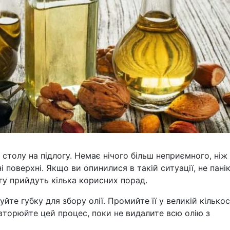
і столу на підлогу. Немає нічого більш неприємного, ніж
і поверхні. Якщо ви опинилися в такій ситуації, не пані
гу прийдуть кілька корисних порад.
те губку для збору олії. Промийте її у великій кількос
торюйте цей процес, поки не видалите всю олію з