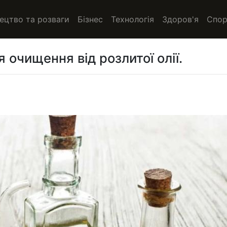
ецтво та розваги
Бізнес
Технологія
Здоров'я
Спор
 очищення від розлитої олії.