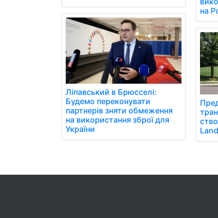
вико
на Р
Ліпавський в Брюсселі:
Будемо переконувати
Пре
партнерів зняти обмеження
тран
на використання зброї для
ство
України
Land