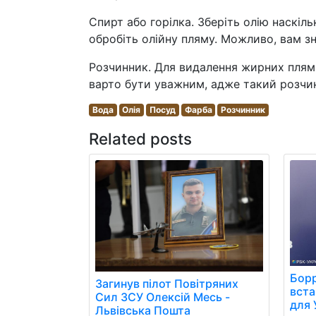
Спирт або горілка. Зберіть олію наскільк
обробіть олійну пляму. Можливо, вам з
Розчинник. Для видалення жирних плям
варто бути уважним, адже такий розчи
Вода
Олія
Посуд
Фарба
Розчинник
Related posts
Борр
Загинув пілот Повітряних
вст
Сил ЗСУ Олексій Месь -
для 
Львівська Пошта