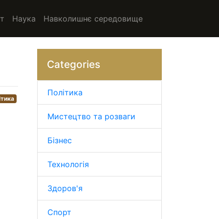
т
Наука
Навколишнє середовище
Categories
Політика
ітика
Мистецтво та розваги
Бізнес
Технологія
Здоров'я
Спорт