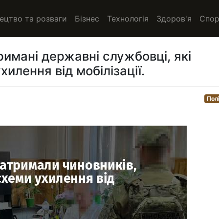
ецтво та розваги
Бізнес
Технологія
Здоров'я
Спор
тримані державні службовці, які
илення від мобілізації.
Пол