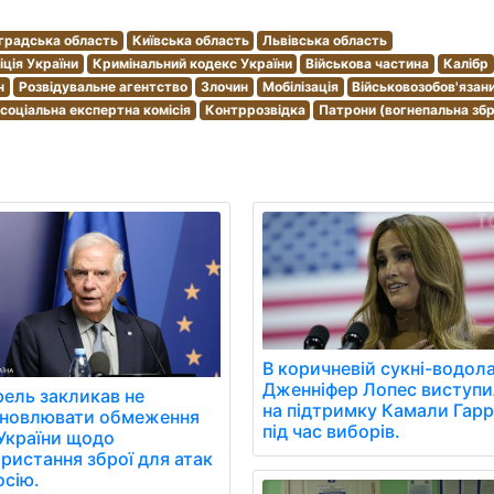
градська область
Київська область
Львівська область
іція України
Кримінальний кодекс України
Військова частина
Калібр
н
Розвідувальне агентство
Злочин
Мобілізація
Військовозобов'язан
соціальна експертна комісія
Контррозвідка
Патрони (вогнепальна зб
В коричневій сукні-водола
Дженніфер Лопес виступ
ель закликав не
на підтримку Камали Гарр
ановлювати обмеження
під час виборів.
України щодо
ристання зброї для атак
осію.