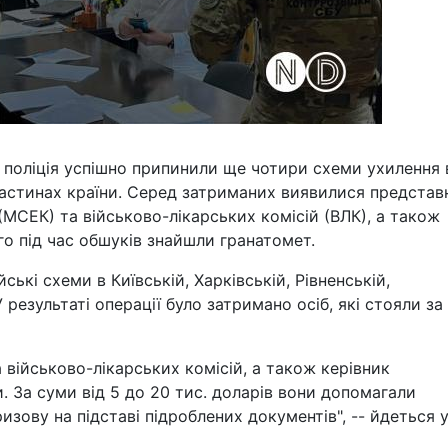
 поліція успішно припинили ще чотири схеми ухилення 
х частинах країни. Серед затриманих виявилися предста
МСЕК) та військово-лікарських комісій (ВЛК), а також
го під час обшуків знайшли гранатомет.
ькі схеми в Київській, Харківській, Рівненській,
У результаті операції було затримано осіб, які стояли за
 військово-лікарських комісій, а також керівник
. За суми від 5 до 20 тис. доларів вони допомагали
изову на підставі підроблених документів", -- йдеться 