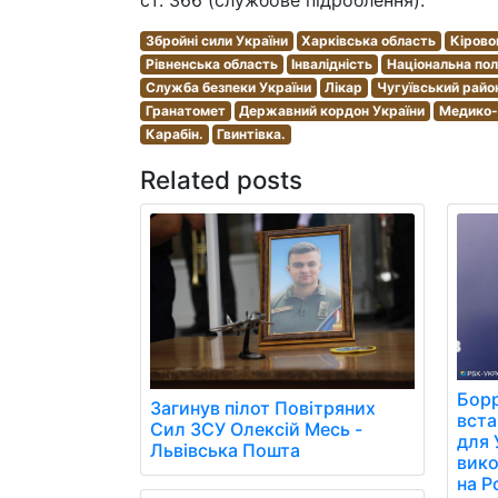
ст. 366 (службове підроблення).
Збройні сили України
Харківська область
Кірово
Рівненська область
Інвалідність
Національна пол
Служба безпеки України
Лікар
Чугуївський райо
Гранатомет
Державний кордон України
Медико-
Карабін.
Гвинтівка.
Related posts
Борр
Загинув пілот Повітряних
вст
Сил ЗСУ Олексій Месь -
для 
Львівська Пошта
вико
на Р