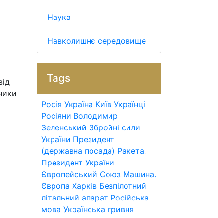
Наука
Навколишнє середовище
Tags
від
вники
Росія
Україна
Київ
Українці
Росіяни
Володимир
Зеленський
Збройні сили
України
Президент
(державна посада)
Ракета.
Президент України
Європейський Союз
Машина.
Європа
Харків
Безпілотний
літальний апарат
Російська
у
мова
Українська гривня