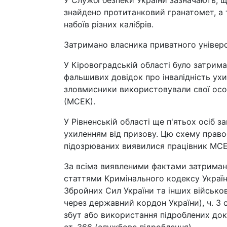
У Службі безпеки України зазначають, щ
знайдено протитанковий гранатомет, а 
набоїв різних калібрів.
Затримано власника приватного універси
У Кіровоградській області було затрим
фальшивих довідок про інвалідність ух
зловмисники використовували свої особ
(МСЕК).
У Рівненській області ще п'ятьох осіб за
ухиленням від призову. Цю схему право
підозрюваних виявилися працівник МСЕК,
За всіма виявленими фактами затримани
статтями Кримінального кодексу України
Збройних Сил України та інших військов
через державний кордон України), ч. 3 с
збут або використання підроблених доку