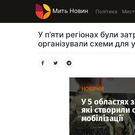
Мить Новин
Політика
Мист
У п’яти регіонах були за
організували схеми для ух