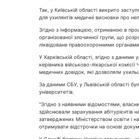
Так, у Київській області викрито засту
для ухилянтів медичні висновки про не
Згідно з інформацією, отриманою в про
організованої злочинної групи, що розр
ліквідоване правоохоронними органами в
У Харківській області, згідно з даними
керівника військово-лікарської комісії
медичних довідок, які дозволяли ухиль
За даними СБУ, у Львівській області б
університетів.
"Згідно з наявними відомостями, власни
здійснювали зарахування абітурієнтів н
затверджених Міністерством освіти і н
отримувати відстрочки на основі докумен