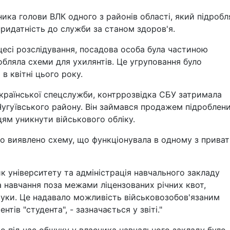
пника голови ВЛК одного з районів області, який підробл
придатність до служби за станом здоров'я.
цесі розслідування, посадова особа була частиною
обляла схеми для ухилянтів. Це угруповання було
 квітні цього року.
 української спецслужби, контррозвідка СБУ затримала
 Чугуївського району. Він займався продажем підроблен
цям уникнути військового обліку.
уло виявлено схему, що функціонувала в одному з прива
к університету та адміністрація навчального закладу
а навчання поза межами ліцензованих річних квот,
ауки. Це надавало можливість військовозобов'язаним
тів "студента", - зазначається у звіті."