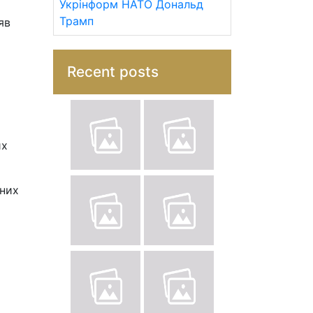
Укрінформ
НАТО
Дональд
Трамп
яв
Recent posts
их
тних