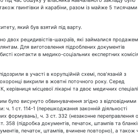
о під час обшуку у власника навчального закладу було
також гвинтівки й карабіни, разом із майже 5 тисячами
тету, який був взятий під варту.
ано двох рецидивістів-шахраїв, які займалися продажем
илянтам. Для виготовлення підроблених документів
исті контакти в медико-соціальних експертних комісі
підозрили в участі в корупційній схемі, пов'язаній з
охоронці викрили в жовтні поточного року. Серед
 керівниця місцевої лікарні та двоє медичних спеціалі
м було висунуто обвинувачення згідно з відповідними
: ч. 1 ст. 114-1 (перешкоджання законній діяльності
их формувань), ч. 3 ст. 332 (незаконне переправлення о
т. 358 (підробка документів, печаток, штампів та бланкі
ментів, печаток, штампів, вчинене повторно), а також ч