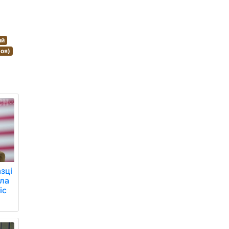
ий
роя)
зці
ила
іс