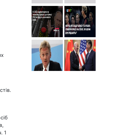
ях
стів.
сіб
в,
. 1