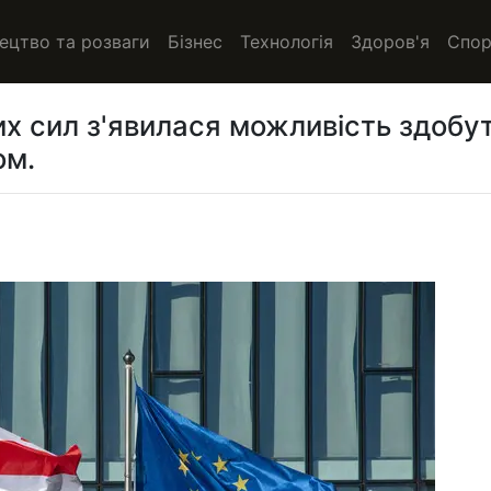
ецтво та розваги
Бізнес
Технологія
Здоров'я
Спор
их сил з'явилася можливість здобу
ом.