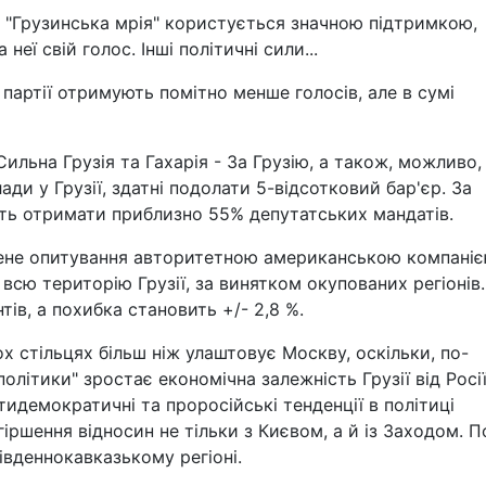
я "Грузинська мрія" користується значною підтримкою,
неї свій голос. Інші політичні сили...
 партії отримують помітно менше голосів, але в сумі
 Сильна Грузія та Гахарія - За Грузію, а також, можливо, 
ади у Грузії, здатні подолати 5-відсотковий бар'єр. За
ть отримати приблизно 55% депутатських мандатів.
дене опитування авторитетною американською компані
всю територію Грузії, за винятком окупованих регіонів.
ів, а похибка становить +/- 2,8 %.
ох стільцях більш ніж улаштовує Москву, оскільки, по-
політики" зростає економічна залежність Грузії від Росії
идемократичні та проросійські тенденції в політиці
іршення відносин не тільки з Києвом, а й із Заходом. П
Південнокавказькому регіоні.