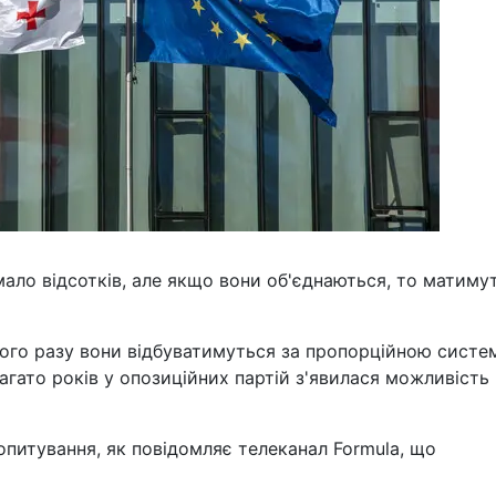
ало відсотків, але якщо вони об'єднаються, то матиму
ього разу вони відбуватимуться за пропорційною сист
агато років у опозиційних партій з'явилася можливість
питування, як повідомляє телеканал Formula, що