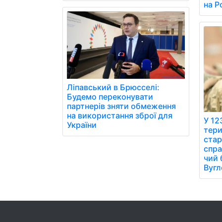
на Р
Ліпавський в Брюсселі:
Будемо переконувати
партнерів зняти обмеження
на використання зброї для
У 12
України
тери
стар
спра
чий 
Вугл