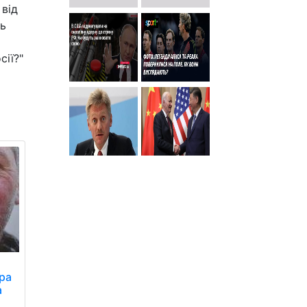
 від
ть
сії?"
ра
а