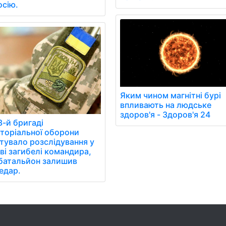
осію.
Яким чином магнітні бурі
впливають на людське
здоров'я - Здоров'я 24
3-й бригаді
торіальної оборони
тувало розслідування у
ві загибелі командира,
батальйон залишив
едар.