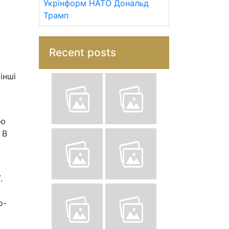
Укрінформ
НАТО
Дональд
Трамп
Recent posts
інші
єю
 В
.
о-