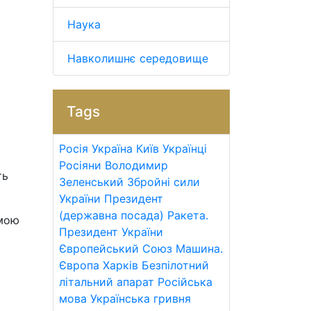
Наука
Навколишнє середовище
Tags
Росія
Україна
Київ
Українці
Росіяни
Володимир
ть
Зеленський
Збройні сили
України
Президент
(державна посада)
Ракета.
емою
Президент України
Європейський Союз
Машина.
Європа
Харків
Безпілотний
літальний апарат
Російська
мова
Українська гривня