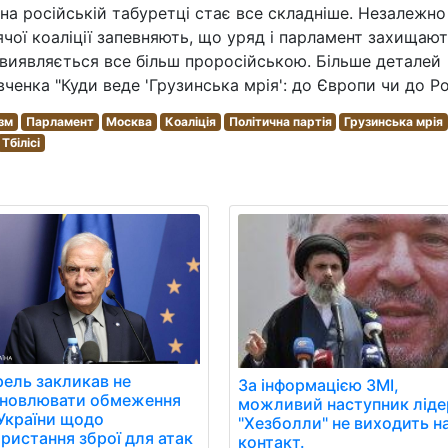
 на російській табуретці стає все складніше. Незалежно
ячої коаліції запевняють, що уряд і парламент захищаю
и виявляється все більш проросійською. Більше деталей
енка "Куди веде 'Грузинська мрія': до Європи чи до Ро
зм
Парламент
Москва
Коаліція
Політична партія
Грузинська мрія
Тбілісі
ель закликав не
За інформацією ЗМІ,
ановлювати обмеження
можливий наступник ліде
України щодо
"Хезболли" не виходить н
ристання зброї для атак
контакт.