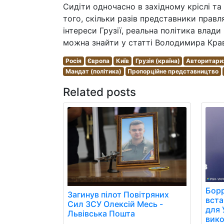
Сидіти одночасно в західному кріслі та
того, скільки разів представники правл
інтереси Грузії, реальна політика влад
можна знайти у статті Володимира Кравч
Росія
Європа
Київ
Грузія (країна)
Авторитари
Мандат (політика)
Пропорційне представництво
Related posts
Борр
Загинув пілот Повітряних
вст
Сил ЗСУ Олексій Месь -
для 
Львівська Пошта
вико