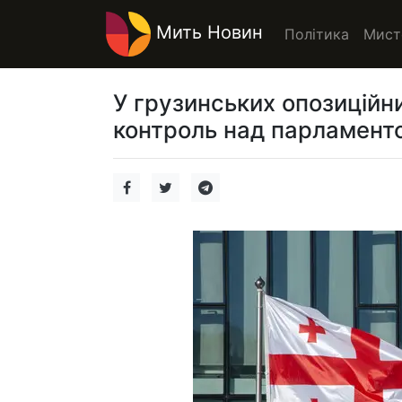
Мить Новин
Політика
Мист
У грузинських опозиційн
контроль над парламент