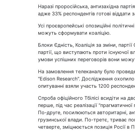
Наразі проросійська, антизахідна парті
адже 33% респондентів готові віддати за 
Усі проєвропейські опозиційні політичні
можуть сформувати коаліцію.
Блоки Єдність, Коаліція за зміни, партії
партії, що виступають проти існуючої вл
умови успішних переговорів вони можу
На замовлення телеканалу було прове
"Edison Research". Дослідження охопило 
опитуванні взяли участь 1200 респондент
Спроба офіційного Тбілісі всидіти на дв
перше, під час реалізації "прагматичної 
По-друге, посилюються авторитарні, ант
грузинської влади. По-третє, триває пог
четверте, зміцнюється позиція Росії в 