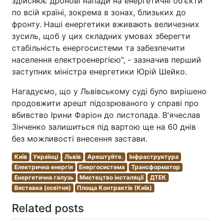
здійснює дронові напади на енергетичні об'єкти
по всій країні, зокрема в зонах, близьких до
фронту. Наші енергетики вживають величезних
зусиль, щоб у цих складних умовах зберегти
стабільність енергосистеми та забезпечити
населення електроенергією", - зазначив перший
заступник міністра енергетики Юрій Шейко.
Нагадуємо, що у Львівському суді було вирішено
продовжити арешт підозрюваного у справі про
вбивство Ірини Фаріон до листопада. В'ячеслав
Зінченко залишиться під вартою ще на 60 днів
без можливості внесення застави.
Київ
Українці
Львів
Арештуйте.
Інфраструктура
Електрична енергія
Енергосистема
Трансформатор
Енергетична галузь
Мистецтво інсталяції
ДТЕК
Виставка (освітня)
Площа Контрактів (Київ)
Related posts