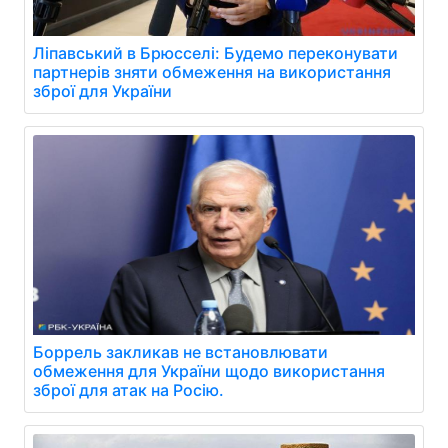
Ліпавський в Брюсселі: Будемо переконувати
партнерів зняти обмеження на використання
зброї для України
Боррель закликав не встановлювати
обмеження для України щодо використання
зброї для атак на Росію.