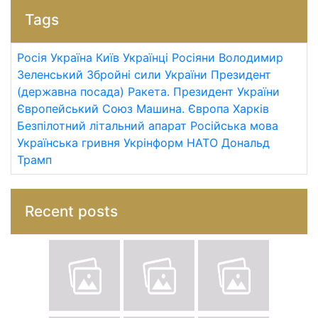
Tags
Росія
Україна
Київ
Українці
Росіяни
Володимир
Зеленський
Збройні сили України
Президент
(державна посада)
Ракета.
Президент України
Європейський Союз
Машина.
Європа
Харків
Безпілотний літальний апарат
Російська мова
Українська гривня
Укрінформ
НАТО
Дональд
Трамп
Recent posts