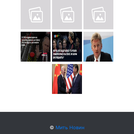
©
Мить Новин