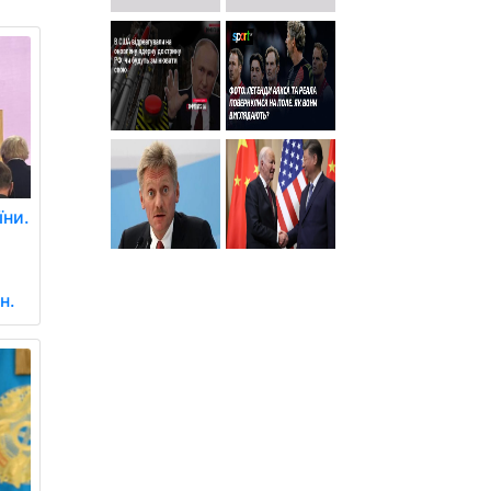
їни.
н.