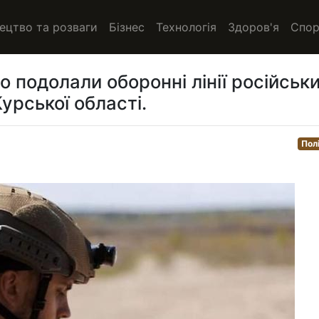
ецтво та розваги
Бізнес
Технологія
Здоров'я
Спор
о подолали оборонні лінії російськ
урської області.
Пол