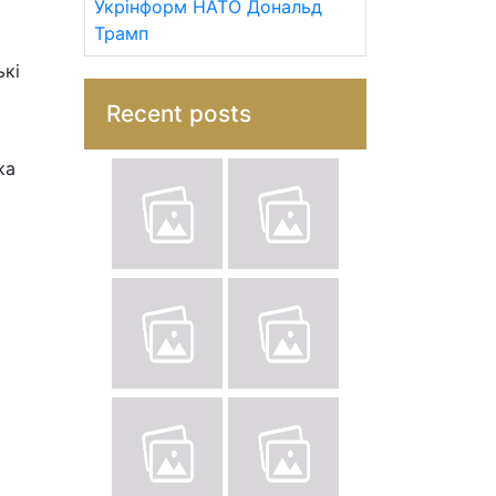
Укрінформ
НАТО
Дональд
Трамп
ькі
Recent posts
ка