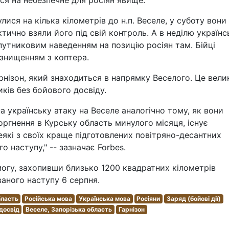
я на небезпечне для росіян явище.
ися на кілька кілометрів до н.п. Веселе, у суботу вони
ктично взяли його під свій контроль. А в неділю українс
путниковим наведенням на позицію росіян там. Бійці
ї знищенням з коптера.
рнізон, який знаходиться в напрямку Веселого. Це вели
иків без бойового досвіду.
а українську атаку на Веселе аналогічно тому, як вони
оргнення в Курську область минулого місяця, існує
еякі з своїх краще підготовлених повітряно-десантних
о наступу," -- зазначає Forbes.
могу, захопивши близько 1200 квадратних кілометрів
ваного наступу 6 серпня.
бласть
Російська мова
Українська мова
Росіяни
Заряд (бойові дії)
досвід
Веселе, Запорізька область
Гарнізон