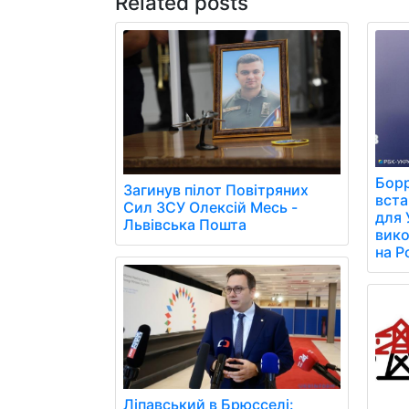
Related posts
Борр
Загинув пілот Повітряних
вст
Сил ЗСУ Олексій Месь -
для 
Львівська Пошта
вико
на Р
Ліпавський в Брюсселі: