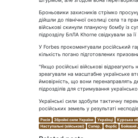
штурмом, але згодом вона перетворилас
Броньовики захисників стрімко просунул
дійшли до північної околиці села та пра
військові скинули плануючу бомбу із су
підрозділу БпЛА Khorne свідкували за ї
У Forbes прокоментували російський га
кількість погано підготовлених призовн
"Якщо російські військові відреагують н
зреагували на масштабне українське вт
ймовірність, що вони перенаправлять д
підрозділів для стримування українськог
Українські сили здобули тактичну пере
російських земель у результаті несподі
Росія
Збройні сили України
Українці
Курська о
Наступальні (військові)
Сапер.
Форбс
Бойовий 