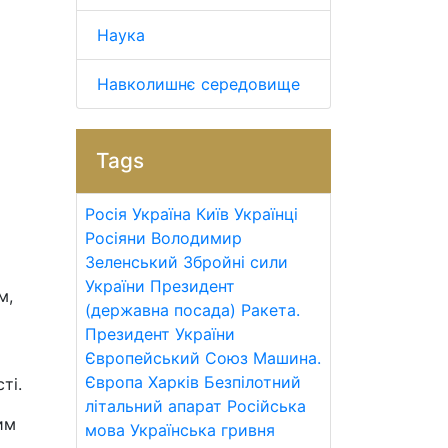
Наука
Навколишнє середовище
Tags
Росія
Україна
Київ
Українці
Росіяни
Володимир
Зеленський
Збройні сили
України
Президент
м,
(державна посада)
Ракета.
Президент України
Європейський Союз
Машина.
Європа
Харків
Безпілотний
ті.
літальний апарат
Російська
им
мова
Українська гривня