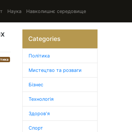
т
Наука
Навколишнє середовище
их
Categories
Політика
ітика
Мистецтво та розваги
Бізнес
Технологія
Здоров'я
Спорт