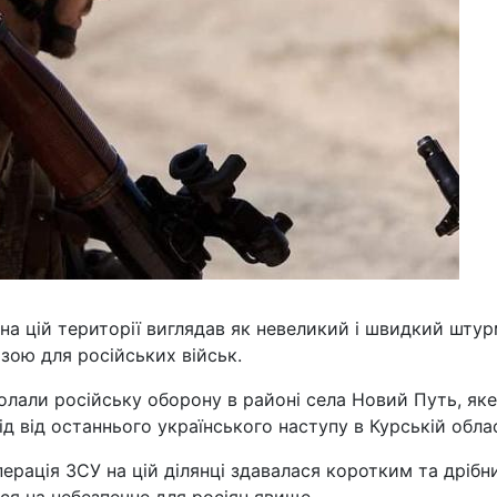
на цій території виглядав як невеликий і швидкий штур
зою для російських військ.
олали російську оборону в районі села Новий Путь, яке
д від останнього українського наступу в Курській облас
ерація ЗСУ на цій ділянці здавалася коротким та дрібн