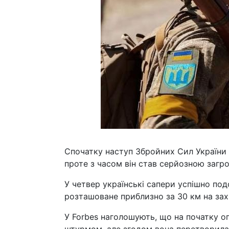
Спочатку наступ Збройних Сил України 
проте з часом він став серйозною загро
У четвер українські сапери успішно под
розташоване приблизно за 30 км на захі
У Forbes наголошують, що на початку оп