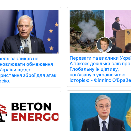
Переваги та виклики Укра
ель закликав не
А також декілька слів про
ановлювати обмеження
Глобальну ініціативу,
України щодо
пов'язану з українською
ристання зброї для атак
історією - Філліпс О'Брайе
осію.