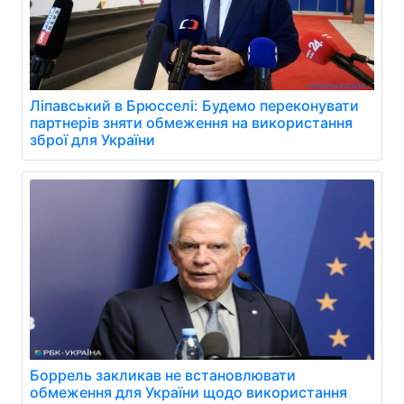
Ліпавський в Брюсселі: Будемо переконувати
партнерів зняти обмеження на використання
зброї для України
Боррель закликав не встановлювати
обмеження для України щодо використання