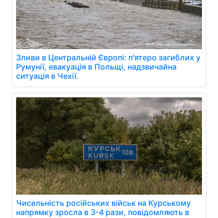
Зливи в Центральній Європі: п'ятеро загиблих у
Румунії, евакуація в Польщі, надзвичайна
ситуація в Чехії.
Чисельність російських військ на Курському
напрямку зросла в 3-4 рази, повідомляють в