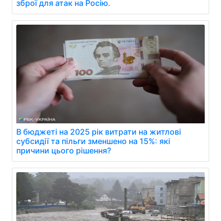
зброї для атак на Росію.
В бюджеті на 2025 рік витрати на житлові
субсидії та пільги зменшено на 15%: які
причини цього рішення?