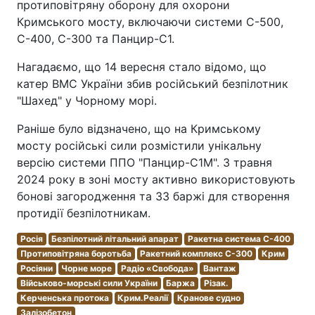
протиповітряну оборону для охорони
Кримського мосту, включаючи системи С-500,
С-400, С-300 та Панцир-С1.
Нагадаємо, що 14 вересня стало відомо, що
катер ВМС України збив російський безпілотник
"Шахед" у Чорному морі.
Раніше було відзначено, що на Кримському
мосту російські сили розмістили унікальну
версію системи ППО "Панцир-С1М". З травня
2024 року в зоні мосту активно використовують
бонові загородження та 33 баржі для створення
протидії безпілотникам.
Росія
Безпілотний літальний апарат
Ракетна система С-400
Протиповітряна боротьба
Ракетний комплекс С-300
Крим
Росіяни
Чорне море
Радіо «Свобода»
Вантаж
Військово-морські сили України
Баржа
Різак.
Керченська протока
Крим.Реалії
Кранове судно
Залізобетон