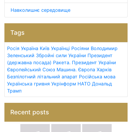
Навколишнє середовище
Tags
Росія
Україна
Київ
Українці
Росіяни
Володимир
Зеленський
Збройні сили України
Президент
(державна посада)
Ракета.
Президент України
Європейський Союз
Машина.
Європа
Харків
Безпілотний літальний апарат
Російська мова
Українська гривня
Укрінформ
НАТО
Дональд
Трамп
Recent posts