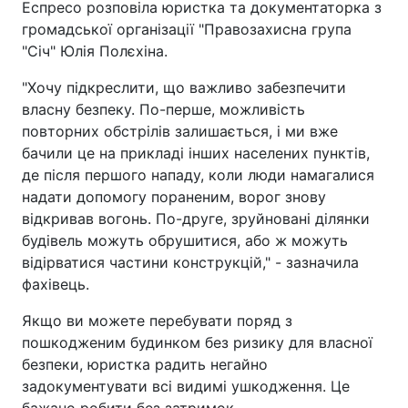
Еспресо розповіла юристка та документаторка з
громадської організації "Правозахисна група
"Січ" Юлія Полєхіна.
"Хочу підкреслити, що важливо забезпечити
власну безпеку. По-перше, можливість
повторних обстрілів залишається, і ми вже
бачили це на прикладі інших населених пунктів,
де після першого нападу, коли люди намагалися
надати допомогу пораненим, ворог знову
відкривав вогонь. По-друге, зруйновані ділянки
будівель можуть обрушитися, або ж можуть
відірватися частини конструкцій," - зазначила
фахівець.
Якщо ви можете перебувати поряд з
пошкодженим будинком без ризику для власної
безпеки, юристка радить негайно
задокументувати всі видимі ушкодження. Це
бажано робити без затримок.