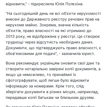
відновити," - підкреслила Юлія Полєхіна.
"На сьогоднішній день не всі об'єкти нерухомості
внесені до Державного реєстру речових прав на
нерухоме майно. Зокрема, значна кількість
об'єктів, право власності на які отримано до
2013 року, не відображена у реєстрі. Це створює
труднощі через відсутність необхідних даних.
Документи, що підтверджують право власності, є
обов'язковими для подачі", - зазначила юрист.
Вона рекомендує українцям оновити свої дані та
створити нотаріально завірені копії документів, а
якщо це неможливо, то принаймні їх
сфотографувати, щоб легше було відновити
інформацію за номерами. Крім того, слід
зберігати документи в різних місцях, наприклад,
передавши копії батькам чи близьким друзям.
Як зазначила Юлія Полєхіна, порядок обробки