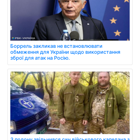
Боррель закликав не встановлювати
обмеження для України щодо використання
зброї для атак на Росію.
З полону звільнився син військового капелана з