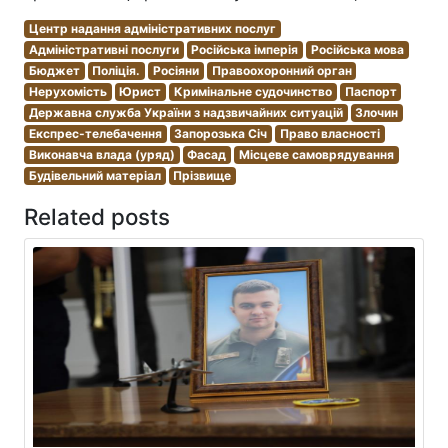
Центр надання адміністративних послуг
Адміністративні послуги
Російська імперія
Російська мова
Бюджет
Поліція.
Росіяни
Правоохоронний орган
Нерухомість
Юрист
Кримінальне судочинство
Паспорт
Державна служба України з надзвичайних ситуацій
Злочин
Експрес-телебачення
Запорозька Січ
Право власності
Виконавча влада (уряд)
Фасад
Місцеве самоврядування
Будівельний матеріал
Прізвище
Related posts