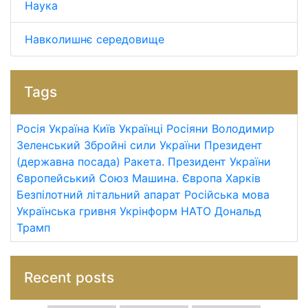
Наука
Навколишнє середовище
Tags
Росія
Україна
Київ
Українці
Росіяни
Володимир
Зеленський
Збройні сили України
Президент
(державна посада)
Ракета.
Президент України
Європейський Союз
Машина.
Європа
Харків
Безпілотний літальний апарат
Російська мова
Українська гривня
Укрінформ
НАТО
Дональд
Трамп
Recent posts