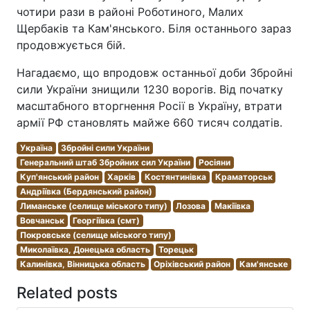
чотири рази в районі Роботиного, Малих
Щербаків та Кам'янського. Біля останнього зараз
продовжується бій.
Нагадаємо, що впродовж останньої доби Збройні
сили України знищили 1230 ворогів. Від початку
масштабного вторгнення Росії в Україну, втрати
армії РФ становлять майже 660 тисяч солдатів.
Україна
Збройні сили України
Генеральний штаб Збройних сил України
Росіяни
Куп'янський район
Харків
Костянтинівка
Краматорськ
Андріївка (Бердянський район)
Лиманське (селище міського типу)
Лозова
Макіївка
Вовчанськ
Георгіївка (смт)
Покровське (селище міського типу)
Миколаївка, Донецька область
Торецьк
Калинівка, Вінницька область
Оріхівський район
Кам'янське
Related posts