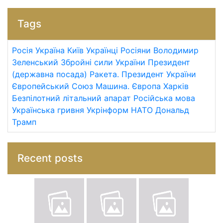
Tags
Росія
Україна
Київ
Українці
Росіяни
Володимир
Зеленський
Збройні сили України
Президент
(державна посада)
Ракета.
Президент України
Європейський Союз
Машина.
Європа
Харків
Безпілотний літальний апарат
Російська мова
Українська гривня
Укрінформ
НАТО
Дональд
Трамп
Recent posts