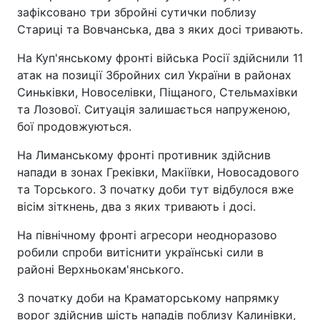
зафіксовано три збройні сутички поблизу
Стариці та Вовчанська, два з яких досі тривають.
На Куп'янському фронті війська Росії здійснили 11
атак на позиції Збройних сил України в районах
Синьківки, Новоселівки, Піщаного, Стельмахівки
та Лозової. Ситуація залишається напруженою,
бої продовжуються.
На Лиманському фронті противник здійснив
напади в зонах Греківки, Макіївки, Новосадового
та Торського. З початку доби тут відбулося вже
вісім зіткнень, два з яких тривають і досі.
На північному фронті агресори неодноразово
робили спроби витіснити українські сили в
районі Верхньокам'янського.
З початку доби на Краматорському напрямку
ворог здійснив шість нападів поблизу Калинівки,