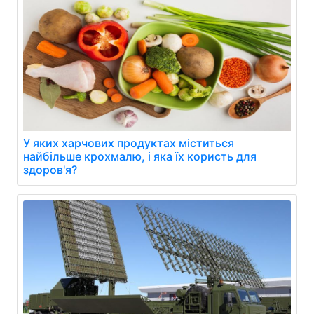
У яких харчових продуктах міститься
найбільше крохмалю, і яка їх користь для
здоров'я?