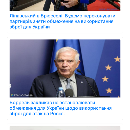
Ліпавський в Брюсселі: Будемо переконувати
партнерів зняти обмеження на використання
зброї для України
Боррель закликав не встановлювати
обмеження для України щодо використання
зброї для атак на Росію.