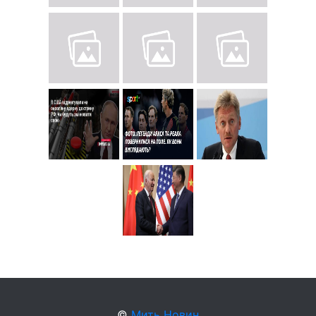
©
Мить Новин