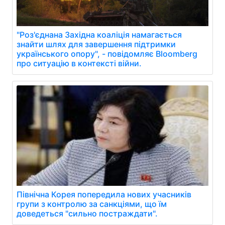
"Роз'єднана Західна коаліція намагається
знайти шлях для завершення підтримки
українського опору", - повідомляє Bloomberg
про ситуацію в контексті війни.
Північна Корея попередила нових учасників
групи з контролю за санкціями, що їм
доведеться "сильно постраждати".