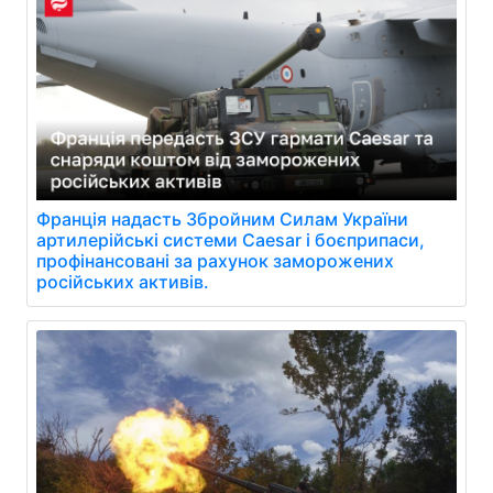
Франція надасть Збройним Силам України
артилерійські системи Caesar і боєприпаси,
профінансовані за рахунок заморожених
російських активів.