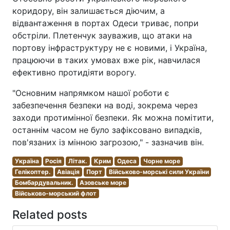
коридору, він залишається діючим, а
відвантаження в портах Одеси триває, попри
обстріли. Плетенчук зауважив, що атаки на
портову інфраструктуру не є новими, і Україна,
працюючи в таких умовах вже рік, навчилася
ефективно протидіяти ворогу.
"Основним напрямком нашої роботи є
забезпечення безпеки на воді, зокрема через
заходи протимінної безпеки. Як можна помітити,
останнім часом не було зафіксовано випадків,
пов'язаних із мінною загрозою," - зазначив він.
Україна
Росія
Літак.
Крим
Одеса
Чорне море
Гелікоптер.
Авіація
Порт
Військово-морські сили України
Бомбардувальник.
Азовське море
Військово-морський флот
Related posts