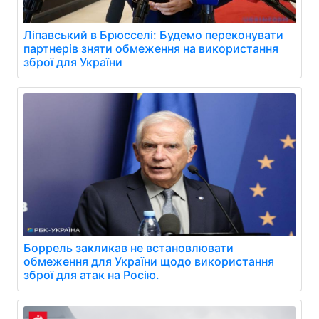
Ліпавський в Брюсселі: Будемо переконувати
партнерів зняти обмеження на використання
зброї для України
Боррель закликав не встановлювати
обмеження для України щодо використання
зброї для атак на Росію.