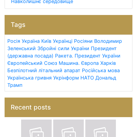
Навколишнє середовище
Tags
Росія
Україна
Київ
Українці
Росіяни
Володимир
Зеленський
Збройні сили України
Президент
(державна посада)
Ракета.
Президент України
Європейський Союз
Машина.
Європа
Харків
Безпілотний літальний апарат
Російська мова
Українська гривня
Укрінформ
НАТО
Дональд
Трамп
Recent posts