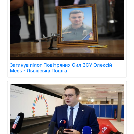
Загинув пілот Повітряних Сил ЗСУ Олексій
Месь - Львівська Пошта